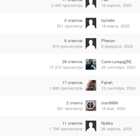
2 483
просмотра
16 апреля, 2025
0
ответов
byIneto
551
просмотр
18 марта, 2025
6
ответов
Phenon
816
просмотров
6 февраля, 2025
29
ответов
Саня-суицид[М]
15 372
просмотра
26 сентября, 2024
17
ответов
Fairah
1 886
просмотров
13 сентября, 2024
2
ответа
stan9999
361
просмотр
19 мая, 2024
11
ответов
Nubka
1 796
просмотров
26 апреля, 2024