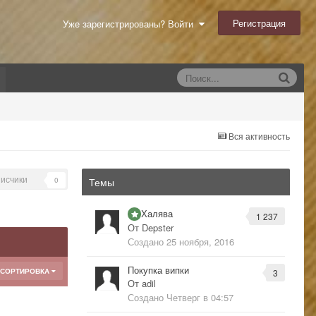
Регистрация
Уже зарегистрированы? Войти
Вся активность
исчики
0
Темы
Халява
1 237
От
Depster
Создано
25 ноября, 2016
Покупка випки
СОРТИРОВКА
3
От
adil
Создано
Четверг в 04:57