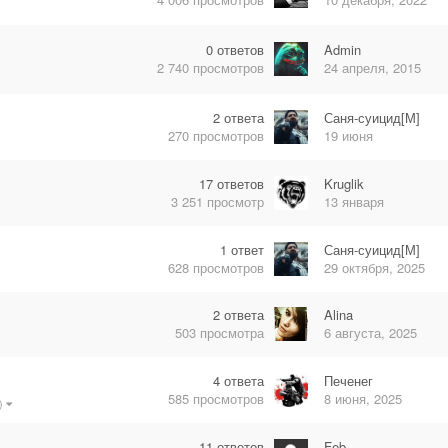
0
ответов
Admin
2 740
просмотров
24 апреля, 2015
2
ответа
Саня-суицид[М]
270
просмотров
19 июня
17
ответов
Kruglik
3 251
просмотр
13 января
1
ответ
Саня-суицид[М]
628
просмотров
29 октября, 2025
2
ответа
Alina
503
просмотра
6 августа, 2025
4
ответа
Печенег
585
просмотров
8 июня, 2025
#)
11
ответов
Feb