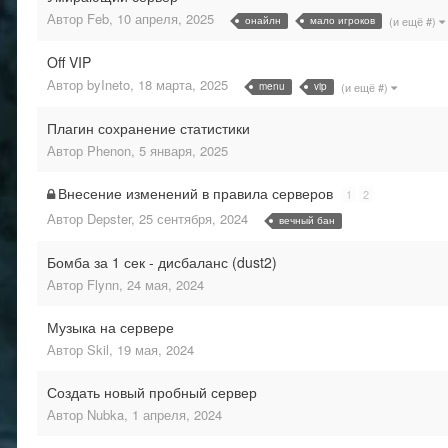
Автор
Feb
,
10 апреля, 2025
онайлн
мало игроков
(и ещё #)
Off VIP
Автор
byIneto
,
18 марта, 2025
menu
vip
(и ещё #)
Плагин сохранение статистики
Автор
Phenon
,
5 января, 2025
Внесение изменений в правила серверов
1
2
Автор
Depster
,
25 сентября, 2024
вечный бан
Бомба за 1 сек - дисбаланс (dust2)
Автор
Flynn
,
24 мая, 2024
Музыка на сервере
Автор
Skil
,
19 мая, 2024
Создать новый пробный сервер
Автор
Nubka
,
1 апреля, 2024