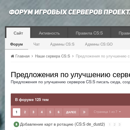
Сайт
Активность
Правила CS:S
Прав
Форум
Чат
Админы CS:S
Админы CS:GO
Главная
Наши сервера CS:S
Предложения по улучшению с
Предложения по улучшению серв
Предложения по улучшению серверов CS:S писать сюда, соз
В форуме 125 тем
Страница 1 из 7
1
2
3
4
5
6
ДАЛЕЕ
Добавление карт в ротацию (CS:S de_dust2)
1
2
3