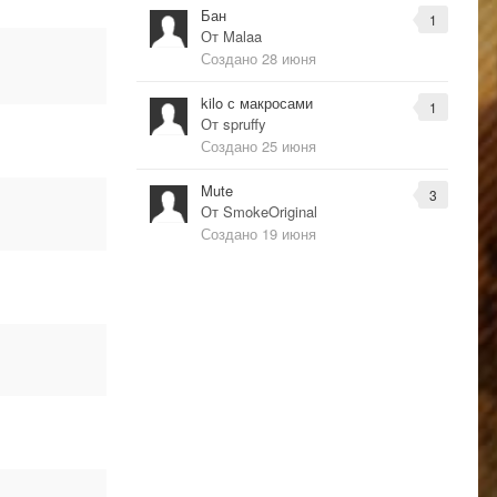
Бан
1
От
Malaa
Создано
28 июня
kilo с макросами
1
От
spruffy
Создано
25 июня
Mute
3
От
SmokeOriginal
Создано
19 июня