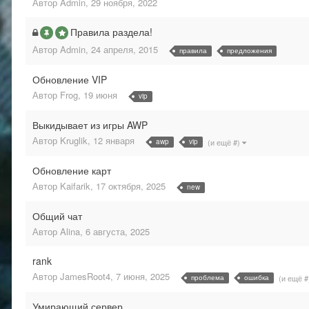
Автор
Admin
,
29 ноября, 2022
Правила раздела!
Автор
Admin
,
24 апреля, 2015
правила
предложения
Обновление VIP
Автор
Frog
,
19 июня
vip
Выкидывает из игры AWP
Автор
Kruglik
,
12 января
awp
vip
(и ещё #)
Обновление карт
Автор
Kaifarik
,
17 октября, 2025
new
Общий чат
Автор
Alina
,
6 августа, 2025
rank
Автор
JamesRoot4
,
7 июня, 2025
проблема
ошибка
(и ещё 
Умирающий сервер