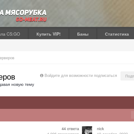
ила CS:GO
Купить VIP!
Баны
Статистика
ерверов
еров
Войдите для возможности подписаться
Подп
давая новую тему
44
ответа
nick
4 006
просмотров
10 декабря, 2022