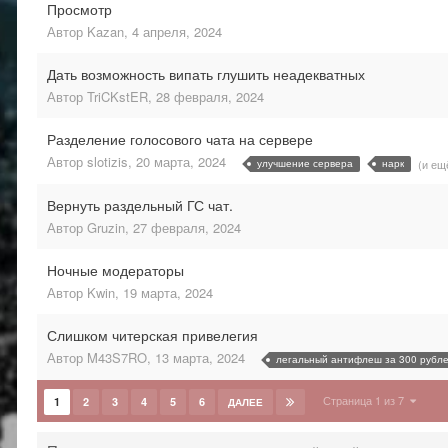
Просмотр
Автор
Kazan
,
4 апреля, 2024
Дать возможность випать глушить неадекватных
Автор
TriCKstER
,
28 февраля, 2024
Разделение голосового чата на сервере
Автор
slotizis
,
20 марта, 2024
улучшение сервера
нарк
(и ещ
Вернуть раздельный ГС чат.
Автор
Gruzin
,
27 февраля, 2024
Ночные модераторы
Автор
Kwin
,
19 марта, 2024
Слишком читерская привелегия
Автор
M43S7RO
,
13 марта, 2024
легальный антифлеш за 300 рубл
Страница 1 из 7
1
2
3
4
5
6
ДАЛЕЕ