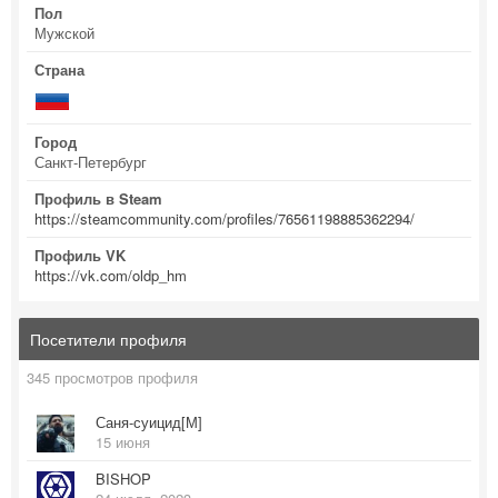
Пол
Мужской
Страна
Город
Санкт-Петербург
Профиль в Steam
https://steamcommunity.com/profiles/76561198885362294/
Профиль VK
https://vk.com/oldp_hm
Посетители профиля
345 просмотров профиля
Саня-суицид[М]
15 июня
BISHOP