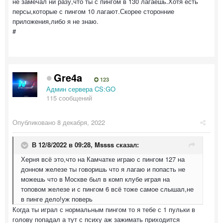
не замечал ни разу,что ты с пингом в 130 лагаешь.Хотя есть
персы,которые с пингом 10 лагают.Скорее сторонние
приложения,либо я не знаю.
#
Gre4a
123
Админ сервера CS:GO
115 сообщений
Опубликовано
8 декабря, 2022
В 12/8/2022 в 09:28,
Mssss
сказал:
Херня всё это,что на Камчатке играю с пингом 127 на
донном железе ты говоришь что я лагаю и попасть не
можешь что в Москве был в комп клубе играя на
топовом железе и с пингом 6 всё тоже самое слышал,не
в пинге дело!уж поверь
Когда ты играл с нормальным пингом то я тебе с 1 пульки в
голову попадал а тут с психу аж зажимать приходится