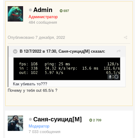
Admin
697
Администратор
484 сообщения
Опубликовано
7 декабря, 2022
В 12/7/2022 в 17:30,
Саня-суицид[М]
сказал:
Как убивать то???
Почему у тебя out 65.5/s ?
Саня-суицид[М]
2 709
Модератор
7 033 сообщения