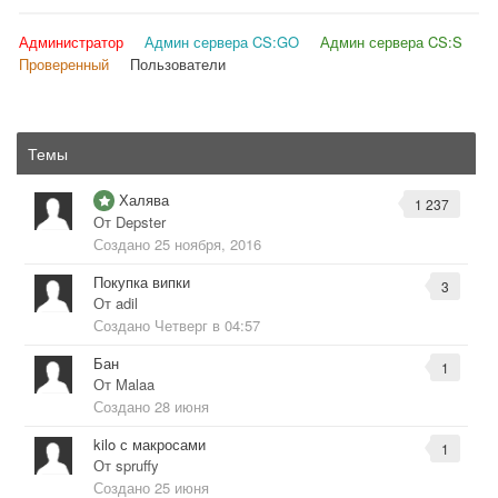
Администратор
Админ сервера CS:GO
Админ сервера CS:S
Проверенный
Пользователи
Темы
Халява
1 237
От
Depster
Создано
25 ноября, 2016
Покупка випки
3
От
adil
Создано
Четверг в 04:57
Бан
1
От
Malaa
Создано
28 июня
kilo с макросами
1
От
spruffy
Создано
25 июня