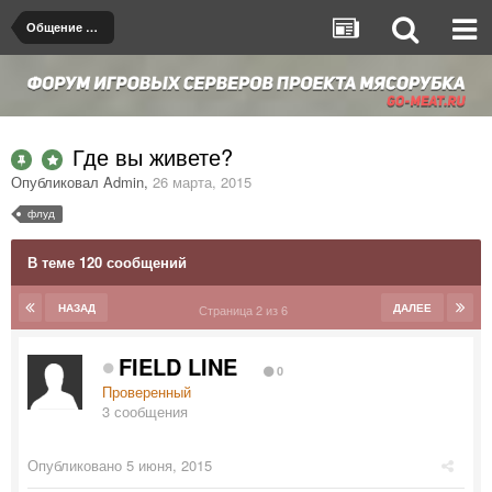
Общение на любые темы
Где вы живете?
Опубликовал
Admin
,
26 марта, 2015
флуд
В теме 120 сообщений
НАЗАД
ДАЛЕЕ
Страница 2 из 6
FIELD LINE
0
Проверенный
3 сообщения
Опубликовано
5 июня, 2015