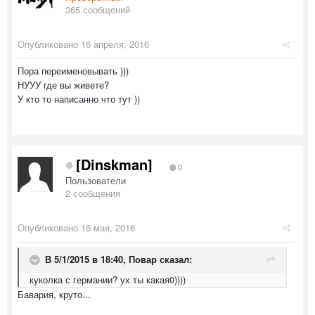
365 сообщений
Опубликовано
16 апреля, 2016
Пора переименовывать )))
НУУУ где вы живете?
У кто то написанно что тут ))
[Dinskman]
0
Пользователи
2 сообщения
Опубликовано
16 мая, 2016
В 5/1/2015 в 18:40,
Повар
сказал:
куколка с германии? ух ты какая0))))
Бавария, круто...