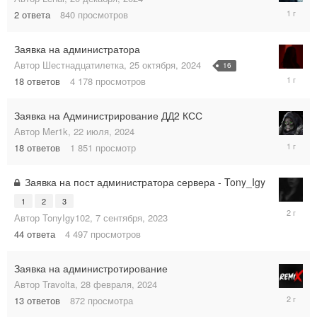
20
2
ответа
840
просмотров
декабря,
2024
Заявка на администратора
Автор
Шестнадцатилетка
,
25 октября, 2024
16
3
18
ответов
4 178
просмотров
декабря,
2024
Заявка на Администрирование ДД2 КСС
Автор
Mer1k
,
22 июля, 2024
4
18
ответов
1 851
просмотр
сентября
2024
Заявка на пост администратора сервера - Tony_Igy
1
2
3
13
Автор
TonyIgy102
,
7 сентября, 2023
марта,
2024
44
ответа
4 497
просмотров
Заявка на администротирование
Автор
Travolta
,
28 февраля, 2024
28
13
ответов
872
просмотра
февраля