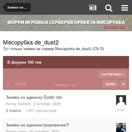
Заявки на администрирование серверов
Мясорубка de_dust2
Тут только заявки на сервер Мясорубка de_dust2 (CS:S)
В форуме 100 тем
СОРТИРОВКА
НАЗАД
ДАЛЕЕ
Страница 1 из 5
Заявка на админку Dust2 css
Автор
Kaifarik
,
3 октября, 2025
3
2
ответа
1 657
просмотров
октября,
2025
Заявка на администрирование!!!
Автор
Lenar
,
20 декабря, 2024