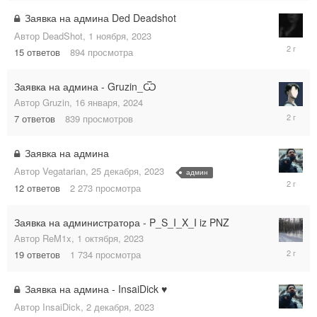
2024
Заявка на админа Ded Deadshot
Автор
DeadShot
,
1 ноября, 2023
22
15
ответов
894
просмотра
февраля
2024
Заявка на админа - Gruzin_Ѿ
Автор
Gruzin
,
16 января, 2024
26
7
ответов
839
просмотров
января,
2024
Заявка на админа
Автор
Vegatarian
,
25 декабря, 2023
админ
26
12
ответов
2 273
просмотра
декабря,
2023
Заявка на администратора - P_S_I_X_I iz PNZ
Автор
ReM1x
,
1 октября, 2023
25
19
ответов
1 734
просмотра
декабря,
2023
Заявка на админа - InsaiDick ♥
Автор
InsaiDick
,
2 декабря, 2023
2