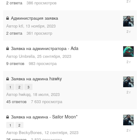
2
ответа
386
просмотров
декабря,
2023
Администрация заявка
Автор
ktl
,
13 ноября, 2023
13
2
ответа
361
просмотр
ноября,
2023
Заявка на администратора - Ada
Автор
Umbrella
,
25 сентября, 2023
26
9
ответов
983
просмотра
сентября
2023
Заявка на админа hawky
1
2
3
21
Автор
hwkqq
,
18 июля, 2023
сентября
2023
45
ответов
7 633
просмотра
Заявка на админа - Sailor Moon*
1
2
20
Автор
BeckyBones
,
12 сентября, 2023
сентября
2023
25
ответов
2 833
просмотра