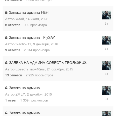
Заявка на админа Fl@i
Автор
Флай
,
14 июля, 2023
15
8
ответов
932
просмотра
июля,
2023
Заявка на админа - FlySAY
Автор
tkachov11
,
9 декабря, 2016
17
9
ответов
2 014
просмотра
февраля
2023
ЗАЯВКА НА АДМИНА-СОВЕСТЬ ТВОЯ40RUS
Автор
Совесть твоя40rus
,
24 октября, 2015
17
13
ответов
2 925
просмотров
февраля
2023
Заявка на админа
Автор
ZMEY
,
2 декабря, 2015
17
1
ответ
1 309
просмотров
февраля
2023
Заявка на админа