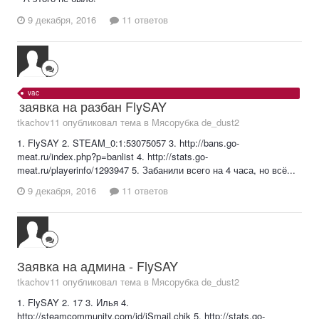
9 декабря, 2016
11 ответов
vac
заявка на разбан FlySAY
tkachov11 опубликовал тема в
Мясорубка de_dust2
1. FlySAY 2. STEAM_0:1:53075057 3. http://bans.go-
meat.ru/index.php?p=banlist 4. http://stats.go-
meat.ru/playerinfo/1293947 5. Забанили всего на 4 часа, но всё...
9 декабря, 2016
11 ответов
Заявка на админа - FlySAY
tkachov11 опубликовал тема в
Мясорубка de_dust2
1. FlySAY 2. 17 3. Илья 4.
http://steamcommunity.com/id/iSmaiLchik 5. http://stats.go-