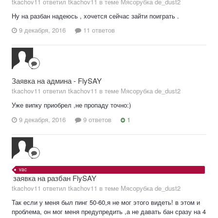
tkachov11 ответил tkachov11 в теме
Мясорубка de_dust2
Ну на разбан надеюсь , хочется сейчас зайти поиграть .
9 декабря, 2016
11 ответов
Заявка на админа - FlySAY
tkachov11 ответил tkachov11 в теме
Мясорубка de_dust2
Уже випку приобрел ,не пропаду точно:)
9 декабря, 2016
9 ответов
1
vac
заявка на разбан FlySAY
tkachov11 ответил tkachov11 в теме
Мясорубка de_dust2
Так если у меня был пинг 50-60,я не мог этого видеть! в этом и
проблема, он мог меня предупредить ,а не давать бан сразу на 4