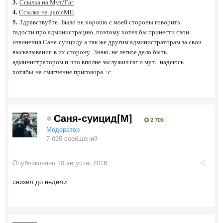
3.
Ссылка на Мут/Гаг
4.
Ссылка на gameME
5.
Здравствуйте. Было не хорошо с моей стороны говорить
гадости про администрацию, поэтому хотел бы принести свои
извинения Сане-суициду а так же другим администраторам за свои
высказывания в их сторону. Знаю, не легкое дело быть
администратором и что вполне заслужил гаг и мут.. надеюсь
хотябы на смягчение приговора. :с
Саня-суицид[М]
2 709
Модератор
7 035 сообщений
Опубликовано
10 августа, 2016
снизил до недели