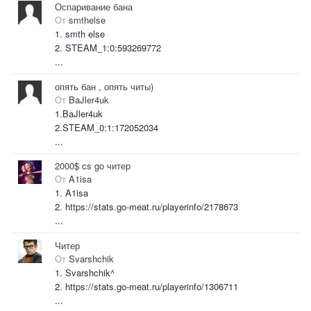
Оспаривание бана
От
smthelse
1. smth else
2. STEAM_1:0:593269772
...
опять бан , опять читы)
От
BaJler4uk
1.BaJler4uk
2.STEAM_0:1:172052034
...
2000$ cs go читер
От
A1isa
1. A1isa
2. https://stats.go-meat.ru/playerinfo/2178673
...
Читер
От
Svarshchik
1. Svarshchik^
2. https://stats.go-meat.ru/playerinfo/1306711
...