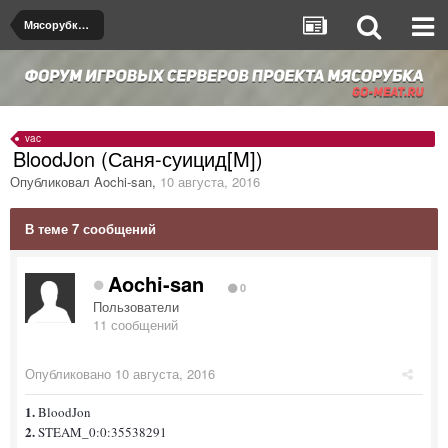
Мясорубка de_dust2
vac
BloodJon (Саня-суицид[M])
Опубликовал
Aochi-san
,
10 августа, 2016
В теме 7 сообщений
Aochi-san
0
Пользователи
11 сообщений
Опубликовано
10 августа, 2016
1.
BloodJon
2.
STEAM_0:0:35538291