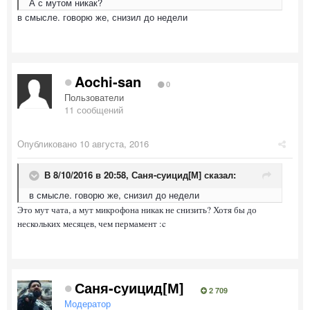
А с мутом никак?
в смысле. говорю же, снизил до недели
Aochi-san
0
Пользователи
11 сообщений
Опубликовано
10 августа, 2016
В 8/10/2016 в 20:58,
Саня-суицид[М]
сказал:
в смысле. говорю же, снизил до недели
Это мут чата, а мут микрофона никак не снизить? Хотя бы до
нескольких месяцев, чем пермамент :c
Саня-суицид[М]
2 709
Модератор