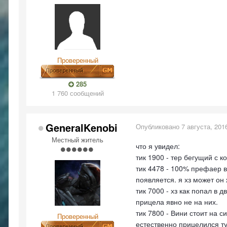
Проверенный
285
1 760 сообщений
GeneralKenobi
Опубликовано
7 августа, 201
Местный житель
что я увидел:
тик 1900 - тер бегущий с к
тик 4478 - 100% префаер 
появляется. я хз может он 
тик 7000 - хз как попал в 
прицела явно не на них.
тик 7800 - Вини стоит на с
Проверенный
естественно прицелился ту