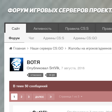
Сайт
Активность
Правила CS:S
Прав
Форум
Чат
Админы CS:S
Админы CS:GO
Главная
Наши сервера CS:GO
Жалобы на игроков/админо
вотя
Опубликовал
SntVik
,
7 августа, 2016
отказано
cs:go
В теме 50 сообщений
Страница 1 из 3
1
2
3
ДАЛЕЕ
Опубликовано
7 августа, 201