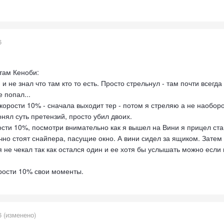
6
там Кеноби:
л, и не знал что там кто то есть. Просто стрельнул - там почти всег
е попал...
корости 10% - сначала выходит тер - потом я стреляю а не наоборот
онял суть претензий, просто убил двоих.
ости 10%, посмотри внимательно как я вышел на Вини я прицел ста
чно стоят снайпера, пасущие окно. А вини сидел за ящиком. Затем
 я не чекал так как остался один и ее хотя бы услышать можно если
рости 10% свои моменты.
6
(изменено)