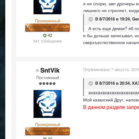
я не спорю, авп дрочеры ес
лишнего не стреляет, когд
В 8/7/2016 в 19:24,
Gen
Проверенный
А есть еще демки? яб п
42
я бы дольше записывал, но
541 сообщение
сверхъестественное начало
SntVik
Опубликовано
7 августа, 201
Постоянный
В 8/7/2016 в 20:54,
КА
axaxaxaxaxaxaxaxaxaxax
Мой казахский Друг, напом
В данном разделе запре
Проверенный
42