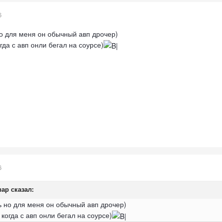
6
о для меня он обычный авп дрочер)
да с авп онли бегал на соурсе)
6
вар
сказал:
 но для меня он обычный авп дрочер)
огда с авп онли бегал на соурсе)