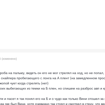
6
(изменено)
ороба на пальму, видеть он его не мог стрелял на ход, но не попал
в снайпера пробегающего с лонга на А плент (на замедленном про
жопой чует когда стрелять (нет)
двоих выбегающих из темки на Б плен, но спишем на разброс авп и к
ити и пасет я так понял его на Б и о чудо как только Вини отошел з
да где был Вини, хотя очевидно так стоял и смотрел в стену, что 