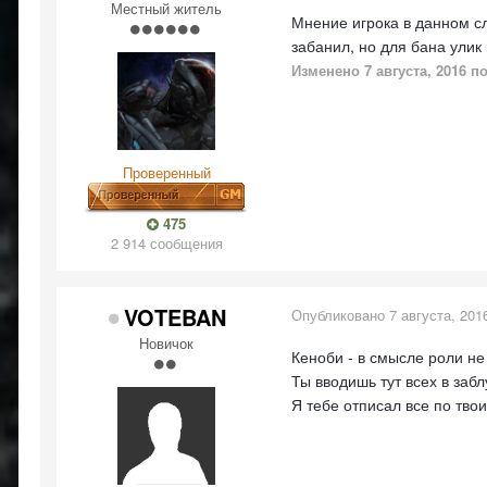
Местный житель
Мнение игрока в данном с
забанил, но для бана улик
Изменено
7 августа, 2016
по
Проверенный
475
2 914 сообщения
VOTEBAN
Опубликовано
7 августа, 201
Новичок
Кеноби - в смысле роли не
Ты вводишь тут всех в заб
Я тебе отписал все по твои