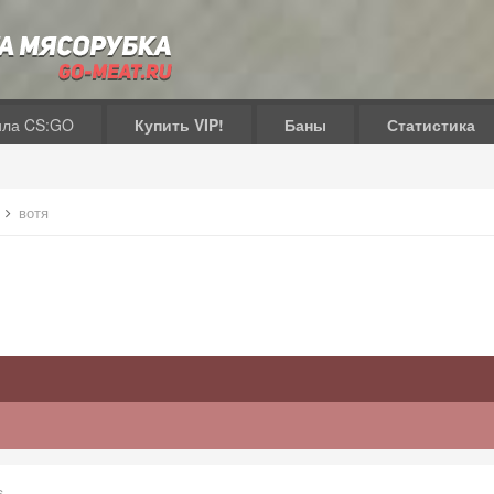
ила CS:GO
Купить VIP!
Баны
Статистика
в
вотя
6