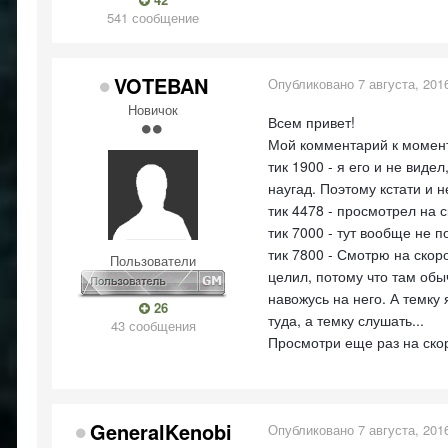
541 сообщение
VOTEBAN
Опубликовано
7 августа, 201
Новичок
Всем привет!
Мой комментарий к момен
тик 1900 - я его и не виде
наугад. Поэтому кстати и н
тик 4478 - просмотрел на с
тик 7000 - тут вообще не п
тик 7800 - Смотрю на скор
Пользователи
целил, потому что там обы
навожусь на него. А темку
26
туда, а темку слушать...
43 сообщения
Просмотри еще раз на ско
GeneralKenobi
Опубликовано
7 августа, 201