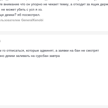
е внимание что он упорно не чекает темку, а отходит за ящик держ
 не может убить с усп я хз.
еще демки? яб посмотрел.
льзователем GeneralKenobi
6
го отписаться, которые админят, а заявки на бан не смотрят
вно демки заливать на сурсбан завтра