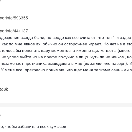
layerinfo/596355
layerinfo/441137
подозрения всегда были, но вроде как все считают, что топ 1 и задро
 как по мне явное вх, обычно он осторожнее играет. Но чет не в это
отелось бы пояснить пару моментов, а именно щелко-шоты (много 
к не успел выйти но на префе получил в лицо, чуть ли не квиком, н
 незамечает противника вышедшего в мид (вх заглючило наверн). И 
 У меня все, прекрасно понимаю, что щас меня тапками санными з
tzd6k
6
то, чтобы забанить и всех кумысов