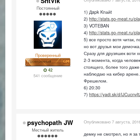
SntVik
Постоянный
1) Дapk Knайt
2)
http://stats.go-meat.ru/p
3) VOTEBAN
4)
http://stats.go-meat.ru/p
5) все просто вотя читак, 
но вот друзья мои демочка,
Сразу для друзяшек воти х
Проверенный
2-3 момента, когда челове
стоящего, более того даже
42
наблюдаю на кибер арене.
541 сообщение
Фрешелом.
6) 20:30
7)
https://yadi.sk/d/lJCucnvl
psychopath JW
Опубликовано
7 августа, 201
Местный житель
демку не смотрел, но я за 