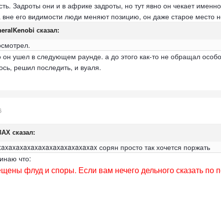
ть. Задроты они и в африке задроты, но тут явно он чекает именно
а вне его видимости люди меняют позицию, он даже старое место не 
eralKenobi
сказал:
осмотрел.
 он ушел в следующем раунде. а до этого как-то не обращал особог
сь, решил последить, и вуаля.
6
ЗАХ
сказал:
axaxaxaxaxaxaxaxaxaxaxaxax сорян просто так хочется поржать
инаю что:
щены флуд и споры. Если вам нечего дельного сказать по 