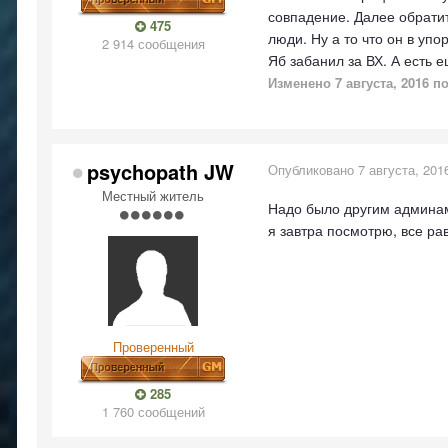
совпадение. Далее обратит
475
люди. Ну а то что он в упор
2 914 сообщения
Яб забанил за ВХ. А есть 
Изменено
7 августа, 2016
по
psychopath JW
Опубликовано
7 августа, 201
Местный житель
Надо было другим админам 
я завтра посмотрю, все ра
Проверенный
285
1 760 сообщений