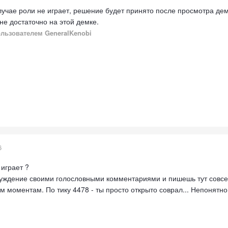
лучае роли не играет, решение будет принято после просмотра де
 не достаточно на этой демке.
льзователем GeneralKenobi
6
 играет ?
луждение своими голословными комментариями и пишешь тут совсем 
м моментам. По тику 4478 - ты просто открыто соврал... Непонятно 