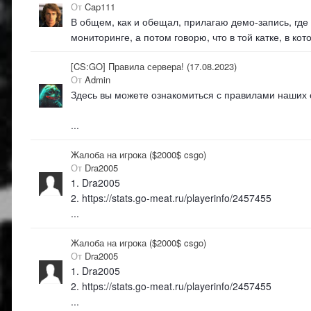
От
Cap111
В общем, как и обещал, прилагаю демо-запись, где 
мониторинге, а потом говорю, что в той катке, в к
[CS:GO] Правила сервера! (17.08.2023)
От
Admin
Здесь вы можете ознакомиться с правилами наших
...
Жалоба на игрока ($2000$ csgo)
От
Dra2005
1. Dra2005
2. https://stats.go-meat.ru/playerinfo/2457455
...
Жалоба на игрока ($2000$ csgo)
От
Dra2005
1. Dra2005
2. https://stats.go-meat.ru/playerinfo/2457455
...