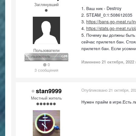
Заглянувший
1. Ваш ник - Destroy
2. STEAM_0:1:508612035
3.
https://bans.go-meat.ru
4.
https://stats.go-meat.ru/
5. Почему вы должны быть
сейчас прилетел бан. Стоя
прилетел бан. Если усомн
Пользователи
Изменено
21 октября, 2022
0
3 сообщения
stan9999
Опубликовано
21 октября, 20
Местный житель
Нужен прайм в игре.Есть л