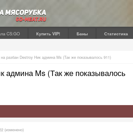
ила CS:GO
Купить VIP!
Баны
Статистика
 на разбан Destroy Ник админа Ms (Так же показывалось 911)
ик админа Ms (Так же показывалось
22
(изменено)