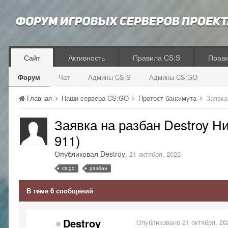
Сайт
Активность
Правила CS:S
Прав
Форум
Чат
Админы CS:S
Админы CS:GO
Главная
Наши сервера CS:GO
Протест бана/мута
Заявка
Заявка на разбан Destroy Н
911)
Опубликовал
Destroy
,
21 октября, 2022
cs:go
разбан
В теме 6 сообщений
Destroy
Опубликовано
21 октября, 20