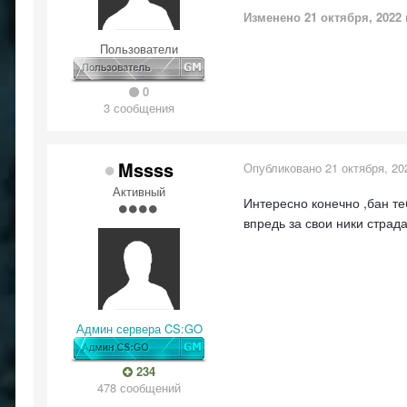
Изменено
21 октября, 2022
Пользователи
0
3 сообщения
Mssss
Опубликовано
21 октября, 20
Активный
Интересно конечно ,бан те
впредь за свои ники страд
Админ сервера CS:GO
234
478 сообщений