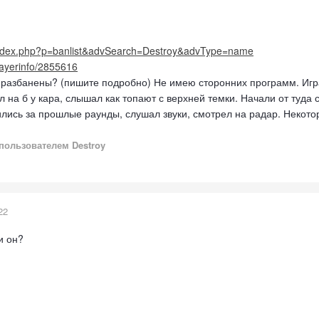
/index.php?p=banlist&advSearch=Destroy&advType=name
playerinfo/2855616
 разбанены? (пишите подробно) Не имею сторонних программ. Играл
л на б у кара, слышал как топают с верхней темки. Начали от туда
ились за прошлые раунды, слушал звуки, смотрел на радар. Некото
пользователем Destroy
22
и он?