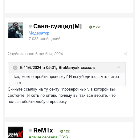
Саня-суицид[М]
2 726
Модератор
7 035 сообщений
Опубликовано
6 ноября, 2024
В 11/6/2024 в 05:31,
BioManyak
сказал:
Так, можно пройти проверку? И вы убедитесь, что читов
- нет
Скиньте ссылку на ту секту "проверочных", в которой вы
состоите. Я хоть почитаю, почему вы так все верите, что
нельзя обойти любую проверку
ReM1x
122
Админ сервера CS:S