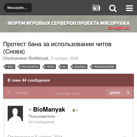
Мясорубка de_dust2
Протест бана за использовании читов
(Снова)
Опубликовал
BioManyak
,
5 ноября, 2024
бан
банзачиты
читы
вх
разбан
банпоошибке
В теме 44 сообщения
НАЗАД
ДАЛЕЕ
Страница 1 из 3
BioManyak
1
Пользователи
24 сообщения
Опубликовано
5 ноября, 2024