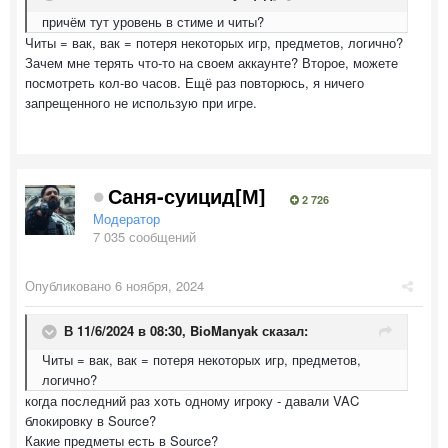
причём тут уровень в стиме и читы?
Читы = вак, вак = потеря некоторых игр, предметов, логично?
Зачем мне терять что-то на своем аккаунте? Второе, можете
посмотреть кол-во часов. Ещё раз повторюсь, я ничего
запрещенного не использую при игре.
Саня-суицид[М]
2 726
Модератор
7 035 сообщений
Опубликовано
6 ноября, 2024
В 11/6/2024 в 08:30,
BioManyak
сказал:
Читы = вак, вак = потеря некоторых игр, предметов,
логично?
когда последний раз хоть одному игроку - давали VAC
блокировку в Source?
Какие предметы есть в Source?