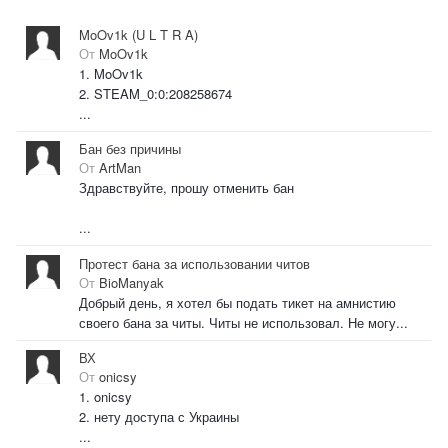
MoOv1k (U L T R A)
От
MoOv1k
1. MoOv1k
2. STEAM_0:0:208258674
...
Бан без причины
От
ArtMan
Здравствуйте, прошу отменить бан
...
Протест бана за использовании читов
От
BioManyak
Добрый день, я хотел бы подать тикет на амнистию
своего бана за читы. Читы не использовал. Не могу...
ВХ
От
onicsy
1. onicsy
2. нету доступа с Украины
...