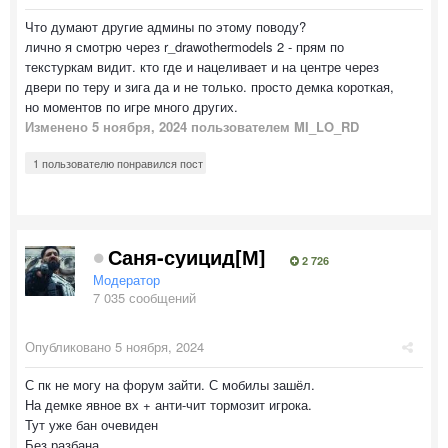
Что думают другие админы по этому поводу?
лично я смотрю через r_drawothermodels 2 - прям по
текстуркам видит. кто где и нацеливает и на центре через
двери по теру и зига да и не только. просто демка короткая,
но моментов по игре много других.
Изменено
5 ноября, 2024
пользователем MI_LO_RD
1 пользователю понравился пост
Саня-суицид[М]
2 726
Модератор
7 035 сообщений
Опубликовано
5 ноября, 2024
С пк не могу на форум зайти. С мобилы зашёл.
На демке явное вх + анти-чит тормозит игрока.
Тут уже бан очевиден
Без разбана