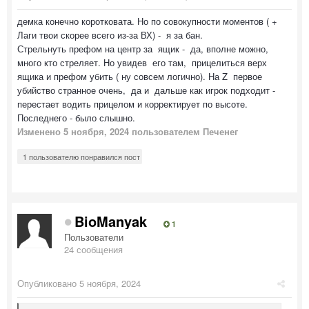
демка конечно коротковата. Но по совокупности моментов ( +
Лаги твои скорее всего из-за ВХ) - я за бан.
Стрельнуть префом на центр за ящик - да, вполне можно,
много кто стреляет. Но увидев его там, прицелиться верх
ящика и префом убить ( ну совсем логично). На Z первое
убийство странное очень, да и дальше как игрок подходит -
перестает водить прицелом и корректирует по высоте.
Последнего - было слышно.
Изменено
5 ноября, 2024
пользователем Печенег
1 пользователю понравился пост
BioManyak
1
Пользователи
24 сообщения
Опубликовано
5 ноября, 2024