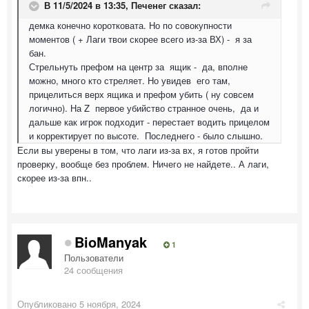
В 11/5/2024 в 13:35,
Печенег
сказал:
демка конечно коротковата. Но по совокупности
моментов ( + Лаги твои скорее всего из-за ВХ) - я за
бан.
Стрельнуть префом на центр за ящик - да, вполне
можно, много кто стреляет. Но увидев его там,
прицелиться верх ящика и префом убить ( ну совсем
логично). На Z первое убийство странное очень, да и
дальше как игрок подходит - перестает водить прицелом
и корректирует по высоте. Последнего - было слышно.
Если вы уверены в том, что лаги из-за вх, я готов пройти
проверку, вообще без проблем. Ничего не найдете.. А лаги,
скорее из-за впн..
BioManyak
1
Пользователи
24 сообщения
Опубликовано
5 ноября, 2024