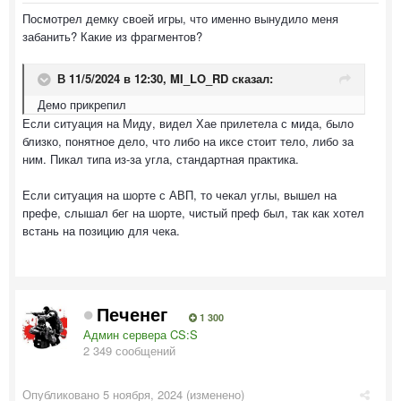
Посмотрел демку своей игры, что именно вынудило меня
забанить? Какие из фрагментов?
В 11/5/2024 в 12:30,
MI_LO_RD
сказал:
Демо прикрепил
Если ситуация на Миду, видел Хае прилетела с мида, было
близко, понятное дело, что либо на иксе стоит тело, либо за
ним. Пикал типа из-за угла, стандартная практика.
Если ситуация на шорте с АВП, то чекал углы, вышел на
префе, слышал бег на шорте, чистый преф был, так как хотел
встань на позицию для чека.
Печенег
1 300
Админ сервера CS:S
2 349 сообщений
Опубликовано
5 ноября, 2024
(изменено)