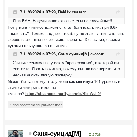
В 11/6/2024 в 07:29,
ReM1x
сказал:
Я за БАН! Нацеливание сквозь стены не случайные!!!
Нет у меня читиков на компе, стал бы я юзать их, при 6.6к
часов в кс? (Только с одного акка), ну не знаю. Лаги - это впн,
скорее всего, мне нечего использовать.. К счастью, своими
руками пользуюсь, а не читом..
В 11/6/2024 в 07:26,
Саня-суицид[М]
сказал:
Скиньте ссылку на ту секту "проверочных", в которой вы
состоите. Я хоть почитаю, почему вы так все верите, что
нельзя обойти любую проверку
Может быть, потому что, у меня как минимум 101 уровень в
стиме и читерить в ксс нет
смысла?
https://steamcommunity.com/id/Bio-Wulf2/
1 пользователю понравился пост
Саня-суицид[М]
2 726