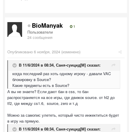
BioManyak
1
Пользователи
24 сообщения
Опубликовано
6 ноября, 2024
(изменено)
В 11/6/2024 в 08:34,
Саня-суицид[М]
сказал:
когда последний раз хоть одному игроку - давали VAC
блокировку в Source?
Какие предметы есть в Source?
А вы не знаете? Если дают бан в css, то бан
распространяется на все игры, где движок source. от hl2 до
tf2, где между cs1.6, source, zero и т.д
Можно за самопис улететь, который чисто инжектиться будет
в игру на прямую.
В 11/6/2024 в 08:34,
Саня-суицид[М]
сказал: