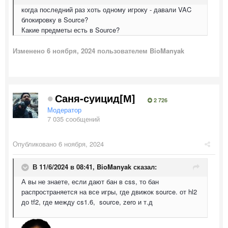
когда последний раз хоть одному игроку - давали VAC
блокировку в Source?
Какие предметы есть в Source?
Изменено
6 ноября, 2024
пользователем BioManyak
Саня-суицид[М]
2 726
Модератор
7 035 сообщений
Опубликовано
6 ноября, 2024
В 11/6/2024 в 08:41,
BioManyak
сказал:
А вы не знаете, если дают бан в css, то бан
распространяется на все игры, где движок source. от hl2
до tf2, где между cs1.6, source, zero и т.д