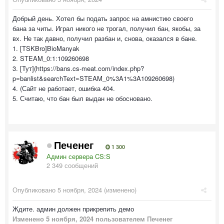
Добрый день. Хотел бы подать запрос на амнистию своего
бана за читы. Играл никого не трогал, получил бан, якобы, за
вх. Не так давно, получил разбан и, снова, оказался в бане.
1. [TSKBro]BioManyak
2. STEAM_0:1:109260698
3. [Тут](https://bans.cs-meat.com/index.php?
p=banlist&searchText=STEAM_0%3A1%3A109260698)
4. (Сайт не работает, ошибка 404.
5. Считаю, что бан был выдан не обосновано.
Печенег
1 300
Админ сервера CS:S
2 349 сообщений
Опубликовано
5 ноября, 2024
(изменено)
Ждите. админ должен прикрепить демо
Изменено
5 ноября, 2024
пользователем Печенег