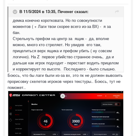
В 11/5/2024 в 13:35,
Печенег
сказал:
демка конечно коротковата. Но по совокупности
моментов ( + Лаги твои скорее всего из-за ВХ) - я за
бан.
Стрельнуть префом на центр за ящик - да, вполне
можно, много кто стреляет. Но увидев его там,
прицелиться верх ящика и префом убить ( ну совсем
логично). На Z первое убийство странное очень, да и
дальше как игрок подходит - перестает водить прицелом
и корректирует по высоте. Последнего - было слышно.
Боюсь, что бы лаги были из-за вх, это пк не должен вывозить
прорисовку скелетов игроков через текстуры.. Боюсь, тут не
поможет..