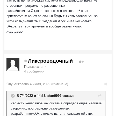
vac есть нечто иное,как система определяющая наличие
сторонних программ,не разрешенных
разработчиком.Ох,сколько нытья я слышал об этих
присловутых банах за скины) Будь ты хоть глобал-бан за
читы есть,значит ты 3.14здабол.А уж имея несколько
ВАков,тут твои аргументы вообще равны нулю.
Жду демо.
Ликероводочный
0
Пользователи
4 сообщения
Опубликовано
4 июля, 2022
(изменено)
В 7/4/2022 в 14:18,
stan9999
сказал:
vac есть нечто иное,как система определяющая наличие
сторонних программ,не разрешенных
разработчиком.Ох,сколько нытья я слышал об этих