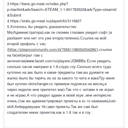
3.https://bans.go-meat.ru/index.php?
p=banlist&advSearch=STEAM_1:1:601783523&advType=steamid
&Submit
4.https://stats.go-meat.ru/playerinfo/3116827
5.Хотелось бы увидеть доказательство
Ms(Администратора),как он своими глазами увидел софт.(а
разбанят или нет это уже второстепенно).Ссылка на мой
второй профиль с vac.
(
https://steamcommunity.com/id/76561198054304286/
),ссылка
на faceit(играл там с
античитом)www.faceit.com/ru/players/JDMBBs.Если увидеть
сколько часов наиграно в 1.6,соурс,гоу.Сколько всего туда
куплено на акк было и какие предметы там,вы думаете не
жалко было бы терять их из за какого то чита и вака?)(у меня
был куплен skinchanger.cc премиум подписка на месяц,и
через неделю мне прилетел вак).Так что с читами я не играл
и не играю.А что увидел админ в моей игре ,мне интересно
очень.(так же администрировал проекты в кс го название(Just-
skill,Кибердевушки 16+)авп проекты.Так же сам был
создателем неких проектов,как в 1.6 так и в гоу.