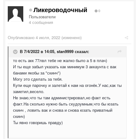
Ликероводочный
0
Пользователи
4 сообщения
Опубликовано
4 июля, 2022
(изменено)
В 7/4/2022 в 14:05,
stan9999
сказал:
то есть акк 77лвл тебе не жалко было а 5 в плач)
И ты еще забыл указать как минимум 3 аккаунта с вак
банами якобы за "скинч")
Могу это сделать за тебя.
Купи еще парочку и залетай к нам на огонёк.У нас,как ты
заметил,весело.
Не знаю,что ты там администрировал,но факт есть
факт.На сколько нужно быть скудоумным,что бы юзать
скинч , ловить вак и снова и снова юзать приватный
скинч)
Ты явно говоришь правду)