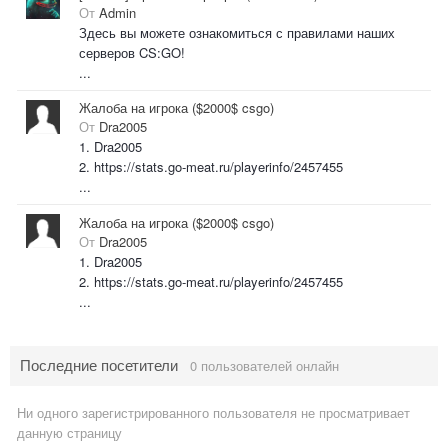
От
Admin
Здесь вы можете ознакомиться с правилами наших
серверов CS:GO!
...
Жалоба на игрока ($2000$ csgo)
От
Dra2005
1. Dra2005
2. https://stats.go-meat.ru/playerinfo/2457455
...
Жалоба на игрока ($2000$ csgo)
От
Dra2005
1. Dra2005
2. https://stats.go-meat.ru/playerinfo/2457455
...
Последние посетители
0 пользователей онлайн
Ни одного зарегистрированного пользователя не просматривает
данную страницу