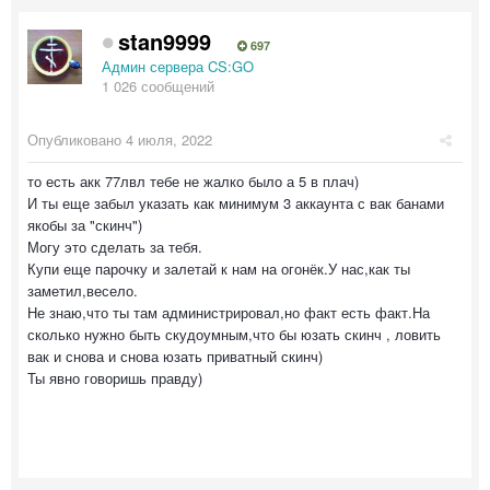
stan9999
697
Админ сервера CS:GO
1 026 сообщений
Опубликовано
4 июля, 2022
то есть акк 77лвл тебе не жалко было а 5 в плач)
И ты еще забыл указать как минимум 3 аккаунта с вак банами
якобы за "скинч")
Могу это сделать за тебя.
Купи еще парочку и залетай к нам на огонёк.У нас,как ты
заметил,весело.
Не знаю,что ты там администрировал,но факт есть факт.На
сколько нужно быть скудоумным,что бы юзать скинч , ловить
вак и снова и снова юзать приватный скинч)
Ты явно говоришь правду)