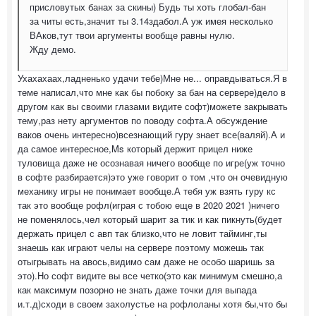
присловутых банах за скины) Будь ты хоть глобал-бан
за читы есть,значит ты 3.14здабол.А уж имея несколько
ВАков,тут твои аргументы вообще равны нулю.
Жду демо.
Ухахахаах,ладненько удачи тебе)Мне не... оправдываться.Я в
теме написал,что мне как бы побоку за бан на сервере)дело в
другом как вы своими глазами видите софт)можете закрывать
тему,раз нету аргументов по поводу софта.А обсуждение
ваков очень интересно)всезнающий гуру знает все(валяй).А и
да самое интересное,Ms который держит прицел ниже
туловища даже не осознавая ничего вообще по игре(уж точно
в софте разбирается)это уже говорит о том ,что он очевидную
механику игры не понимает вообще.А тебя уж взять гуру кс
так это вообще рофл(играя с тобою еще в 2020 2021 )ничего
не поменялось,чел который шарит за тик и как пикнуть(будет
держать прицел с авп так близко,что не ловит тайминг,ты
знаешь как играют челы на сервере поэтому можешь так
отыгрывать на авось,видимо сам даже не особо шаришь за
это).Но софт видите вы все четко(это как минимум смешно,а
как максимум позорно не знать даже точки для выпада
и.т.д)сходи в своем захолустье на рофлоланы хотя бы,что бы