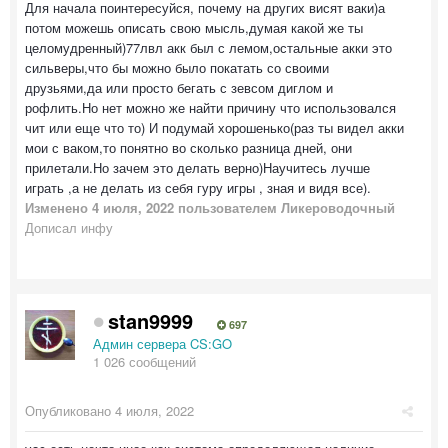
Для начала поинтересуйся, почему на других висят ваки)а
потом можешь описать свою мысль,думая какой же ты
целомудренный)77лвл акк был с лемом,остальные акки это
сильверы,что бы можно было покатать со своими
друзьями,да или просто бегать с зевсом диглом и
рофлить.Но нет можно же найти причину что использовался
чит или еще что то) И подумай хорошенько(раз ты видел акки
мои с ваком,то понятно во сколько разница дней, они
прилетали.Но зачем это делать верно)Научитесь лучше
играть ,а не делать из себя гуру игры , зная и видя все).
Изменено
4 июля, 2022
пользователем Ликероводочный
Дописал инфу
stan9999
697
Админ сервера CS:GO
1 026 сообщений
Опубликовано
4 июля, 2022