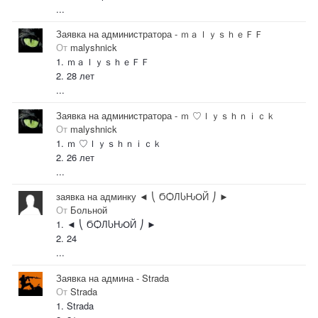
...
Заявка на администратора - ｍａｌｙｓｈｅＦＦ
От
malyshnick
1. ｍａｌｙｓｈｅＦＦ
2. 28 лет
...
Заявка на администратора - ｍ ♡ｌｙｓｈｎｉｃｋ
От
malyshnick
1. ｍ ♡ｌｙｓｈｎｉｃｋ
2. 26 лет
...
заявка на админку ◄ ⎝ ϬѺЛႱԊՕЙ ⎠ ►
От
Больной
1. ◄ ⎝ ϬѺЛႱԊՕЙ ⎠ ►
2. 24
...
Заявка на админа - Strada
От
Strada
1. Strada