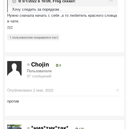
В 5/1/2022 в 16:09,
Frog
сказал:
Хочу следить за порядком .
Нужно сначала начать с себя ,а то любитель красного словца
в чате.
тут
1 пользователю понравился пост
Chojin
5
Пользователи
37 сообщений
Опубликовано
2 мая, 2022
против
*ниа*тик*так*
176