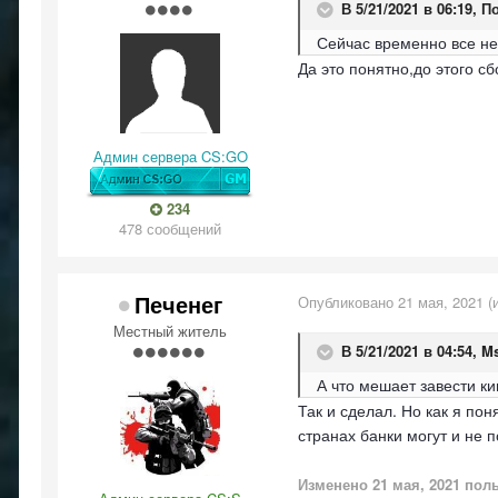
В 5/21/2021 в 06:19,
П
Сейчас временно все не
Да это понятно,до этого с
Админ сервера CS:GO
234
478 сообщений
Печенег
Опубликовано
21 мая, 2021
(
Местный житель
В 5/21/2021 в 04:54,
M
А что мешает завести ки
Так и сделал. Но как я пон
странах банки могут и не 
Изменено
21 мая, 2021
поль