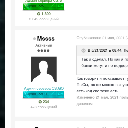
Админ сервера CS:S
1 300
2 349 сообщений
Mssss
Опубликовано
21 мая, 2021
(
Активный
В 5/21/2021 в 08:44,
Пе
Так и сделал. Но как я 
банки могут и не подде
Как говорит и показывает г
ПыСы,так же можно выпусти
Админ сервера CS:GO
есть код свс тоже есть
Изменено
21 мая, 2021
поль
234
дополнил
478 сообщений