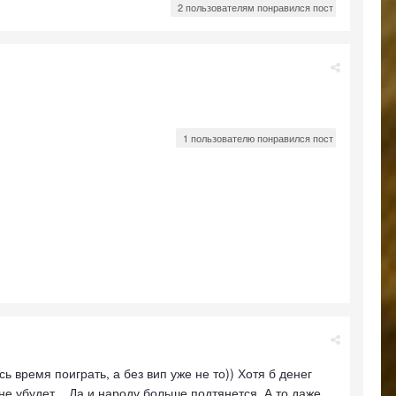
2 пользователям понравился пост
1 пользователю понравился пост
ь время поиграть, а без вип уже не то)) Хотя б денег
не убудет... Да и народу больше подтянется. А то даже