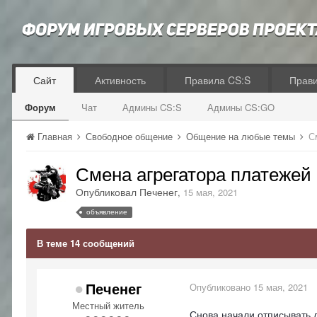
Сайт
Активность
Правила CS:S
Прав
Форум
Чат
Админы CS:S
Админы CS:GO
Главная
Свободное общение
Общение на любые темы
С
Смена агрегатора платежей
Опубликовал
Печенег
,
15 мая, 2021
объявление
В теме 14 сообщений
Печенег
Опубликовано
15 мая, 2021
Местный житель
Снова начали отписывать л