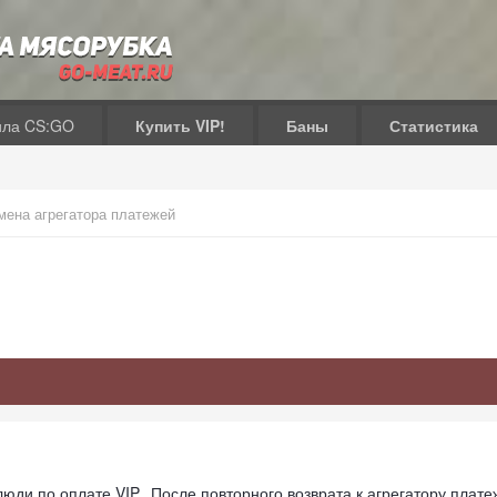
ила CS:GO
Купить VIP!
Баны
Статистика
мена агрегатора платежей
юди по оплате VIP. После повторного возврата к агрегатору плате