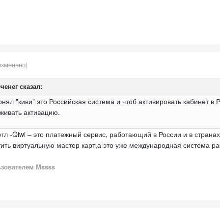
изменено)
ченег
сказал:
понял "киви" это Российская система и чтоб активировать кабинет в
рживать активацию.
угл -Qiwi – это платежный сервис, работающий в России и в страна
ть виртуальную мастер карт,а это уже международная система рас
зователем Mssss