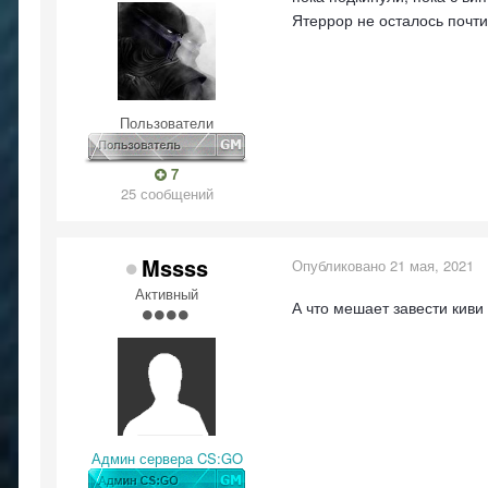
Ятеррор не осталось почти 
Пользователи
7
25 сообщений
Mssss
Опубликовано
21 мая, 2021
Активный
А что мешает завести киви 
Админ сервера CS:GO