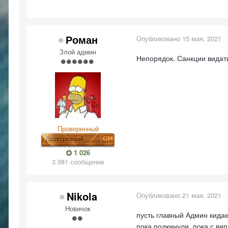
Роман
Опубликовано
15 мая, 2021
Злой админ
Непорядок. Санкции видать
Проверенный
1 026
3 081 сообщение
Nikola
Опубликовано
21 мая, 2021
Новичок
пусть главный Админ кидает
пока подкинули, пока с ви