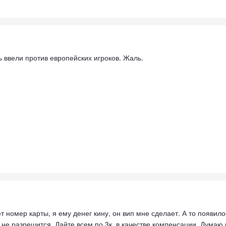
 ввели против европейских игроков. Жаль.
 номер карты, я ему денег кину, он вип мне сделает. А то появилос
п не разрешится. Дайте всем по 3к, в качестве компенсации. Думаю 