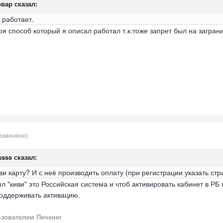
овар
сказал:
 работает.
боя способ который я описал работал т.к.тоже запрет был на загран
изменено)
ssss
сказал:
ви карту? И с неё производить оплату (при регистрации указать стр
ял "киви" это Российская система и чтоб активировать кабинет в РБ
поддерживать активацию.
зователем Печенег