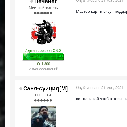
Печенег
Опубликовано
21 мая, 2021
Местный житель
Мастер карт и визу , подд
Админ сервера CS:S
1 300
2 349 сообщений
Саня-суицид[М]
Опубликовано
21 мая, 2021
U L T R A
вот на какой зaeб готовы 