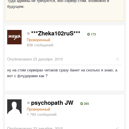
Туда админы не требуются, ибо сервер стим. Возможно в
будущем.
***Zheka102ruS***
173
Проверенный
808 сообщений
Опубликовано
23 декабря, 2015
ну на стим серверах читаков сразу банит на сколько я знаю, а
вот с флудерами как ?
psychopath JW
285
Проверенный
1 760 сообщений
Опубликовано
23 декабря, 2015