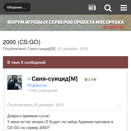
Общение на любые темы
2000 (CS:GO)
Опубликовал
Саня-суицид[М]
,
23 декабря, 2015
В теме 6 сообщений
Саня-суицид[М]
2 709
Модератор
7 034 сообщения
Опубликовано
23 декабря, 2015
Доброго времени суток!
У меня встал вопрос;D Будет ли набор Администраторов в
CS:GO на сервер 2000?