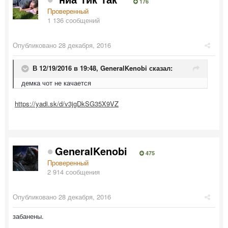
176
Проверенный
1 136 сообщений
Опубликовано
28 декабря, 2016
В 12/19/2016 в 19:48,
GeneralKenobi
сказал:
демка чот не качается
https://yadi.sk/d/v3jgDkSG35X9VZ
GeneralKenobi
475
Проверенный
2 914 сообщения
Опубликовано
28 декабря, 2016
забанены.