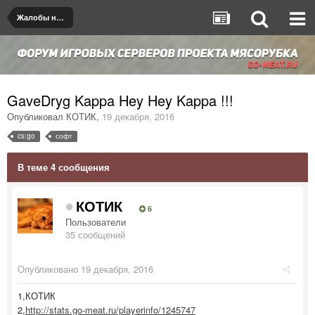
Жалобы на игроков/админов
GaveDryg Kappa Hey Hey Kappa !!!
Опубликовал
КОТИК
,
19 декабря, 2016
cs:go
софт
В теме 4 сообщения
КОТИК
6
Пользователи
35 сообщений
Опубликовано
19 декабря, 2016
1,КОТИК
2,
http://stats.go-meat.ru/playerinfo/1245747