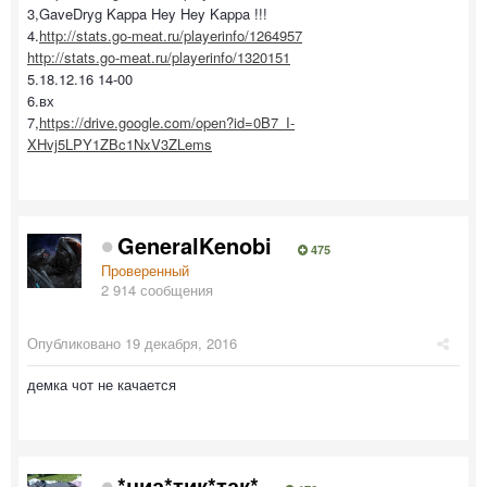
3,GaveDryg Kappa Hey Hey Kappa !!!
4.
http://stats.go-meat.ru/playerinfo/1264957
http://stats.go-meat.ru/playerinfo/1320151
5.18.12.16 14-00
6.вх
7,
https://drive.google.com/open?id=0B7_I-
XHvj5LPY1ZBc1NxV3ZLems
GeneralKenobi
475
Проверенный
2 914 сообщения
Опубликовано
19 декабря, 2016
демка чот не качается
*ниа*тик*так*