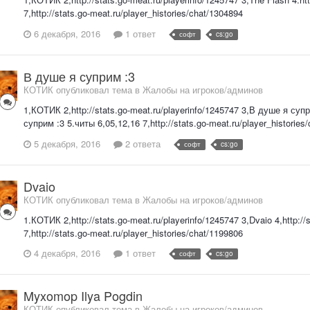
7,http://stats.go-meat.ru/player_histories/chat/1304894
6 декабря, 2016
1 ответ
софт
cs:go
В душе я суприм :3
КОТИК опубликовал тема в
Жалобы на игроков/админов
1,КОТИК 2,http://stats.go-meat.ru/playerinfo/1245747 3,В душе я супри
суприм :3 5.читы 6,05,12,16 7,http://stats.go-meat.ru/player_histories
5 декабря, 2016
2 ответа
софт
cs:go
Dvaio
КОТИК опубликовал тема в
Жалобы на игроков/админов
1.КОТИК 2,http://stats.go-meat.ru/playerinfo/1245747 3,Dvaio 4,http://
7,http://stats.go-meat.ru/player_histories/chat/1199806
4 декабря, 2016
1 ответ
софт
cs:go
Myxomop Ilya Pogdin
КОТИК опубликовал тема в
Жалобы на игроков/админов