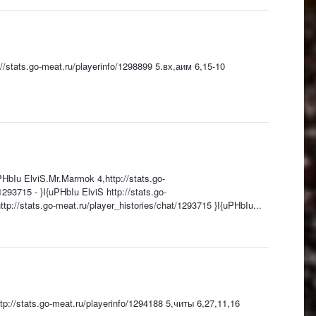
//stats.go-meat.ru/playerinfo/1298899 5.вх,аим 6,15-10
HbIu ElviS.Mr.Marmok 4,http://stats.go-
293715 - }I{uPHbIu ElviS http://stats.go-
p://stats.go-meat.ru/player_histories/chat/1293715 }I{uPHbIu...
p://stats.go-meat.ru/playerinfo/1294188 5,читы 6,27,11,16