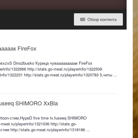
Обзор контента
аааак FireFox
 KosxzxS Dino2busko Курица чувааааааааак FireFox
yerinfo/1322666 http://stats.go-meat.ru/playerinfo/1322509
rinfo/1322231 http://stats.go-meat.ru/playerinfo/1320783 5,читы ...
v.fuseeq SHIMORO XxBla
Fartoon-стим,HypeD five time tv.fuseeq SHIMORO
at.ru/playerinfo/1321036 http://stats.go-
стим http://stats.go-meat.ru/playerinfo/1318186 ...