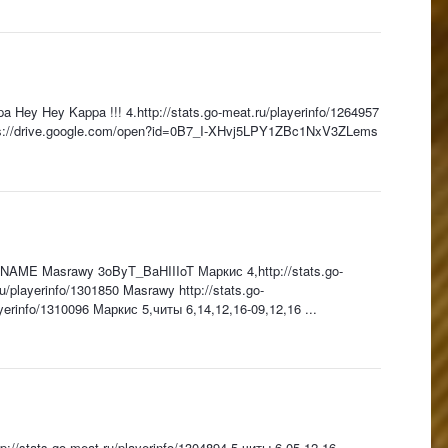
a Hey Hey Kappa !!! 4.http://stats.go-meat.ru/playerinfo/1264957
,https://drive.google.com/open?id=0B7_I-XHvj5LPY1ZBc1NxV3ZLems
YNAME Masrawy 3oByT_BaHIIIoT Маркис 4,http://stats.go-
playerinfo/1301850 Masrawy http://stats.go-
yerinfo/1310096 Маркис 5,читы 6,14,12,16-09,12,16 ...
p://stats.go-meat.ru/playerinfo/1304894 5.читы 6,05-12-16