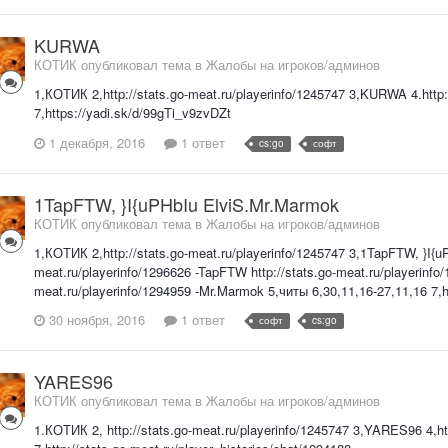
KURWA
КОТИК опубликовал тема в
Жалобы на игроков/админов
1,КОТИК 2,http://stats.go-meat.ru/playerinfo/1245747 3,KURWA 4.http:
7,https://yadi.sk/d/99gTi_v9zvDZt
1 декабря, 2016
1 ответ
cs:go
софт
1TapFTW, }I{uPHbIu ElviS.Mr.Marmok
КОТИК опубликовал тема в
Жалобы на игроков/админов
1,КОТИК 2,http://stats.go-meat.ru/playerinfo/1245747 3,1TapFTW, }I{uP
meat.ru/playerinfo/1296626 -TapFTW http://stats.go-meat.ru/playerinfo/1
meat.ru/playerinfo/1294959 -Mr.Marmok 5,читы 6,30,11,16-27,11,16 7,htt
30 ноября, 2016
1 ответ
софт
cs:go
YARES96
КОТИК опубликовал тема в
Жалобы на игроков/админов
1.КОТИК 2, http://stats.go-meat.ru/playerinfo/1245747 3,YARES96 4,htt