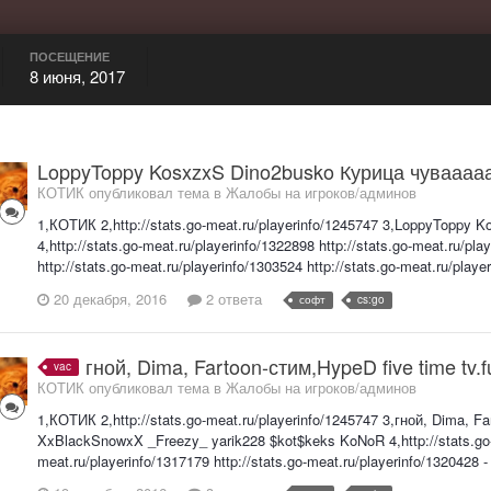
ПОСЕЩЕНИЕ
8 июня, 2017
LoppyToppy KosxzxS Dino2busko Курица чувааааа
КОТИК опубликовал тема в
Жалобы на игроков/админов
1,КОТИК 2,http://stats.go-meat.ru/playerinfo/1245747 3,LoppyToppy
4,http://stats.go-meat.ru/playerinfo/1322898 http://stats.go-meat.ru/pla
http://stats.go-meat.ru/playerinfo/1303524 http://stats.go-meat.ru/playe
20 декабря, 2016
2 ответа
софт
cs:go
гной, Dima, Fartoon-стим,HypeD five time t
vac
КОТИК опубликовал тема в
Жалобы на игроков/админов
1,КОТИК 2,http://stats.go-meat.ru/playerinfo/1245747 3,гной, Dima, 
XxBlackSnowxX _Freezy_ yarik228 $kot$keks KoNoR 4,http://stats.go-me
meat.ru/playerinfo/1317179 http://stats.go-meat.ru/playerinfo/1320428 - 