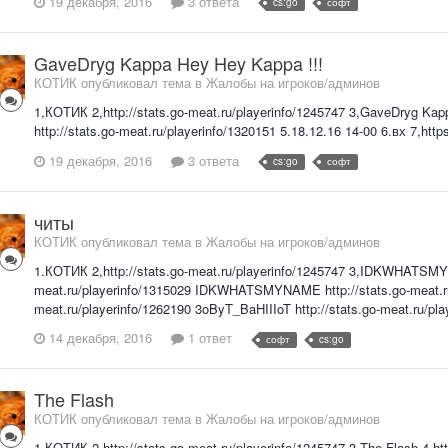
19 декабря, 2016
3 ответа
cs:go
софт
GaveDryg Kappa Hey Hey Kappa !!!
КОТИК опубликовал тема в
Жалобы на игроков/админов
1,КОТИК 2,http://stats.go-meat.ru/playerinfo/1245747 3,GaveDryg Kapp
http://stats.go-meat.ru/playerinfo/1320151 5.18.12.16 14-00 6.вх 7
19 декабря, 2016
3 ответа
cs:go
софт
читы
КОТИК опубликовал тема в
Жалобы на игроков/админов
1.КОТИК 2,http://stats.go-meat.ru/playerinfo/1245747 3,IDKWHATSM
meat.ru/playerinfo/1315029 IDKWHATSMYNAME http://stats.go-meat.ru/
meat.ru/playerinfo/1262190 3oByT_BaHIIIoT http://stats.go-meat.ru/pla
14 декабря, 2016
1 ответ
софт
cs:go
The Flash
КОТИК опубликовал тема в
Жалобы на игроков/админов
1,КОТИК 2,http://stats.go-meat.ru/playerinfo/1245747 3,The Flash 4.htt