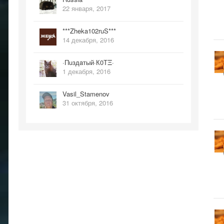
22 января, 2017
***Zheka102ruS***
14 декабря, 2016
·Пuздaтый·К0ТΞ·
1 декабря, 2016
Vasil_Stamenov
31 октября, 2016