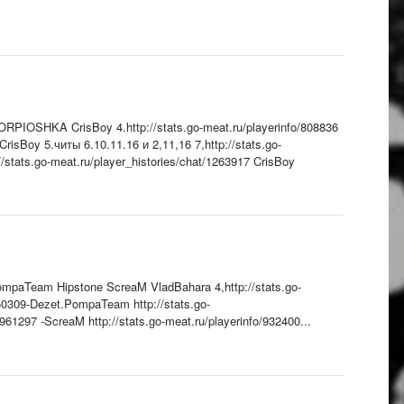
KORPIOSHKA CrisBoy 4.http://stats.go-meat.ru/playerinfo/808836
isBoy 5.читы 6.10.11.16 и 2,11,16 7,http://stats.go-
stats.go-meat.ru/player_histories/chat/1263917 CrisBoy
PompaTeam Hipstone ScreaM VladBahara 4,http://stats.go-
1250309-Dezet.PompaTeam http://stats.go-
/961297 -ScreaM http://stats.go-meat.ru/playerinfo/932400...