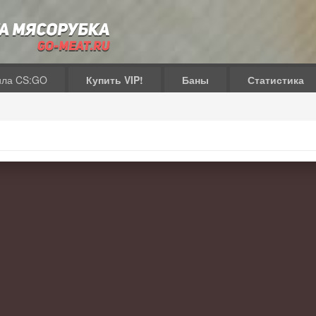
ила CS:GO
Купить VIP!
Баны
Статистика