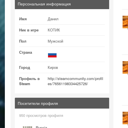
Персональная информация
Имя
Данил
Ник в игре
КОТИК
Пол
Мужской
Страна
Город
Киров
Профиль в
http://steamcommunity.com/profil
Steam
es/76561198334425726/
Посетители профиля
950 просмотров профиля
Russia