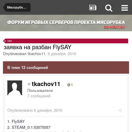
Мясорубка de_dust2
vac
заявка на разбан FlySAY
Опубликовал
tkachov11
,
9 декабря, 2016
В теме 12 сообщений
tkachov11
1
Пользователи
7 сообщений
Опубликовано
9 декабря, 2016
1. FlySAY
2. STEAM_0:1:53075057