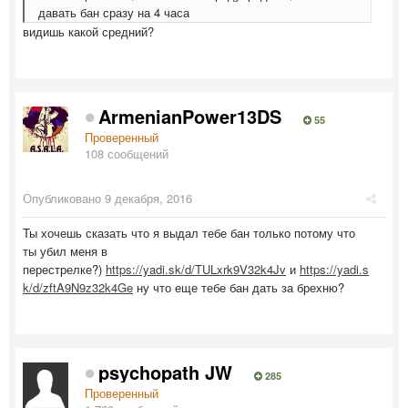
давать бан сразу на 4 часа
видишь какой средний?
ArmenianPower13DS
55
Проверенный
108 сообщений
Опубликовано
9 декабря, 2016
Ты хочешь сказать что я выдал тебе бан только потому что
ты убил меня в
перестрелке?)
https://yadi.sk/d/TULxrk9V32k4Jv
и
https://yadi.s
k/d/zftA9N9z32k4Ge
ну что еще тебе бан дать за брехню?
psychopath JW
285
Проверенный