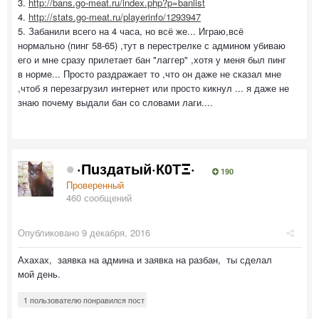
3.
http://bans.go-meat.ru/index.php?p=banlist
4.
http://stats.go-meat.ru/playerinfo/1293947
5. Забанили всего на 4 часа, но всё же... Играю,всё
нормально (пинг 58-65) ,тут в перестрелке с админом убиваю
его и мне сразу прилетает бан "лаггер" ,хотя у меня был пинг
в норме... Просто раздражает то ,что он даже не сказал мне
,чтоб я перезагрузил интернет или просто кикнул ... я даже не
знаю почему выдали бан со словами лаги....
·Пuздaтый·К0ТΞ·
190
Проверенный
460 сообщений
Опубликовано
9 декабря, 2016
Ахахах, заявка на админа и заявка на разбан, ты сделал
мой день.
1 пользователю понравился пост