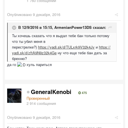
1 760 сообщений
Опубликовано
9 декабря, 2016
В 12/9/2016 в 15:15,
ArmenianPower13DS
сказал:
Ты хочешь сказать что я выдал тебе бан только потому
что ты убил меня в
перестрелке?)
https://yadi.sk/d/TULxrk9V32k4Jv
и
https://
yadi.sk/d/zftA9N9z32k4Ge
ну что еще тебе бан дать за
брехню?
да го
хуль париться
GeneralKenobi
475
Проверенный
2 914 сообщения
Опубликовано
9 декабря, 2016