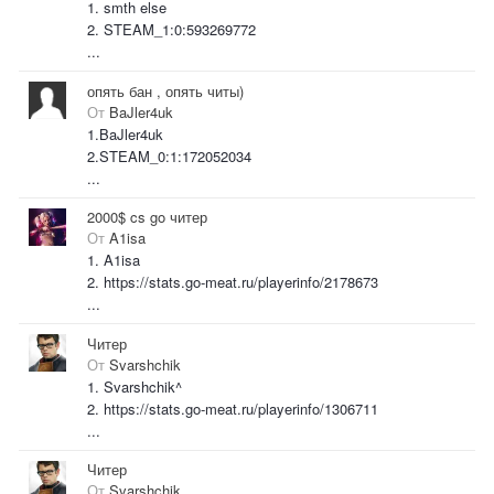
1. smth else
2. STEAM_1:0:593269772
...
опять бан , опять читы)
От
BaJler4uk
1.BaJler4uk
2.STEAM_0:1:172052034
...
2000$ cs go читер
От
A1isa
1. A1isa
2. https://stats.go-meat.ru/playerinfo/2178673
...
Читер
От
Svarshchik
1. Svarshchik^
2. https://stats.go-meat.ru/playerinfo/1306711
...
Читер
От
Svarshchik