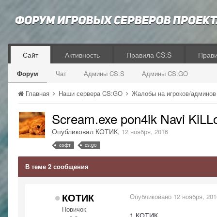
Сайт
Активность
Правила CS:S
Прав
Форум
Чат
Админы CS:S
Админы CS:GO
Главная
Наши сервера CS:GO
Жалобы на игроков/админо
Scream.exe pon4ik Navi KiL
Опубликовал
КОТИК
,
12 ноября, 2016
софт
cs:go
В теме 2 сообщения
КОТИК
Опубликовано
12 ноября, 201
Новичок
1.КОТИК