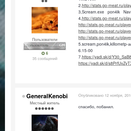
2.
http://stats.go-meat.ru/pl
3,Scream.exe pon4ik Nav
4,
http://stats.go-meat.ru/pl
http://stats.go-meat.ru/play
http://stats.go-meat.ru/play
http://stats.go-meat.ru/play
Пользователи
5.scream,pon4ik,killometp-
6.15-00
6
7.
https://yadi.sk/d/Y30_Sa
35 сообщений
https://yadi.sk/d/s8PrfUvZy
GeneralKenobi
Опубликовано
12 ноября, 201
Местный житель
спасибо, побанил.