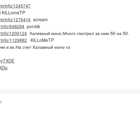
ayerinfo/1245747
i KiLLomeTP
ayerinfo/1276416
scream
erinfo/648294
pon4ik
erinfo/1200124
Халявный мачо.Много смотрел за ним 50 на 50.
erinfo/1129882
KiLLoMeTP
аим и вх.На счет Халавный мачо хз
B8yTXDE
TXDp
6