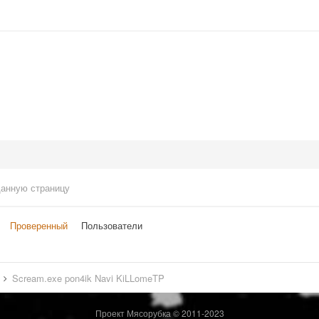
данную страницу
Проверенный
Пользователи
в
Scream.exe pon4ik Navi KiLLomeTP
Проект Мясорубка © 2011-2023