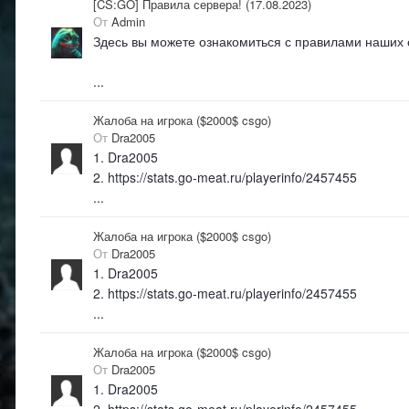
[CS:GO] Правила сервера! (17.08.2023)
От
Admin
Здесь вы можете ознакомиться с правилами наших
...
Жалоба на игрока ($2000$ csgo)
От
Dra2005
1. Dra2005
2. https://stats.go-meat.ru/playerinfo/2457455
...
Жалоба на игрока ($2000$ csgo)
От
Dra2005
1. Dra2005
2. https://stats.go-meat.ru/playerinfo/2457455
...
Жалоба на игрока ($2000$ csgo)
От
Dra2005
1. Dra2005