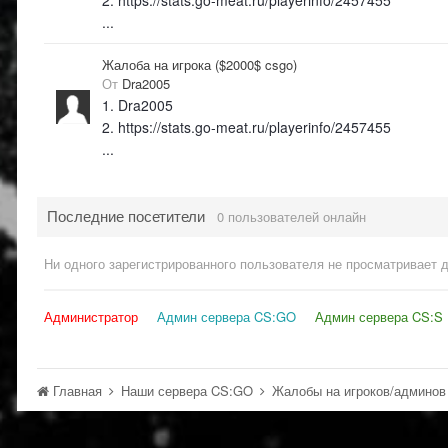
2. https://stats.go-meat.ru/playerinfo/2457455
...
Жалоба на игрока ($2000$ csgo)
От
Dra2005
1. Dra2005
2. https://stats.go-meat.ru/playerinfo/2457455
...
Последние посетители
0 пользователей онлайн
Ни одного зарегистрированного пользователя не просматривает 
Администратор
Админ сервера CS:GO
Админ сервера CS:S
Главная
Наши сервера CS:GO
Жалобы на игроков/админо