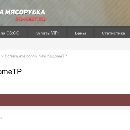
ила CS:GO
Купить VIP!
Баны
Статистика
в
Scream.exe pon4ik Navi KiLLomeTP
LomeTP
6