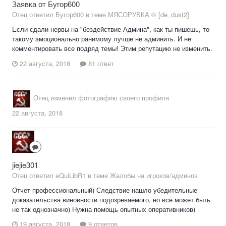
Заявка от Бугор600
Отец ответил Бугор600 в теме
МЯСОРУБКА © [de_dust2]
Если сдали нервы на "бездействие Админа", как ты пишешь, то
такому эмоционально ранимому лучше не админить. И не
комментировать все подряд темы! Этим репутацию не изменить.
22 августа, 2018
81 ответ
Отец
изменил фотографию своего профиля
22 августа, 2018
jiejie301
Отец ответил eQuiLibR1 в теме
Жалобы на игроков/админов
Отчет профессиональный) Следствие нашло убедительные
доказательства виновности подозреваемого, но всё может быть
не так однозначно) Нужна помощь опытных оперативников)
19 августа, 2018
9 ответов