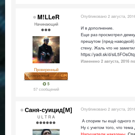
M!LLeR
Опубликовано
2 августа, 201
Начинающий
И в дополнение.
Еще раз просмотрел демку 
прешутом (пред-наводкой).
стену. Жаль что не заметил
https://yadi.sk/d/siL5FOs
Изменено
2 августа, 2016
по
Проверенный
5
57 сообщений
Саня-суицид[М]
Опубликовано
2 августа, 201
U L T R A
А спорим ты ещё одного п
Ну с учетом того, что тем
Нарушители наказаны
. Сп