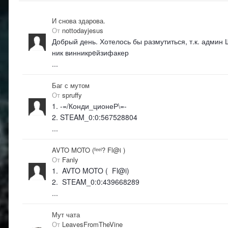
И снова здарова.
От
nottodayjesus
Добрый день. Хотелось бы размутиться, т.к. админ
ник винникрeйзифакер
...
Баг с мутом
От
spruffy
1. -=/Конди_ционеР\=-
2. STEAM_0:0:567528804
...
AVTO MOTO (ᶠᵉᵉˡ? Fl@i )
От
Fanly
1. AVTO MOTO ( Fl@i)
2. STEAM_0:0:439668289
...
Мут чата
От
LeavesFromTheVine