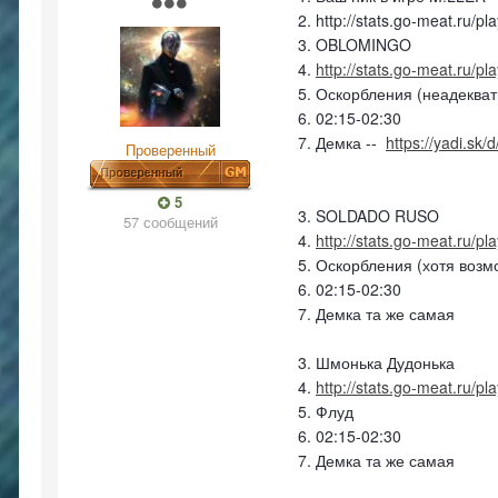
2. http://stats.go-meat.ru/p
3. OBLOMINGO
4.
http://stats.go-meat.ru/p
5. Оскорбления (неадеква
6. 02:15-02:30
7. Демка --
https://yadi.sk
Проверенный
5
3. SOLDADO RUSO
57 сообщений
4.
http://stats.go-meat.ru/pl
5. Оскорбления (хотя возм
6. 02:15-02:30
7. Демка та же самая
3. Шмонька Дудонька
4.
http://stats.go-meat.ru/p
5. Флуд
6. 02:15-02:30
7. Демка та же самая