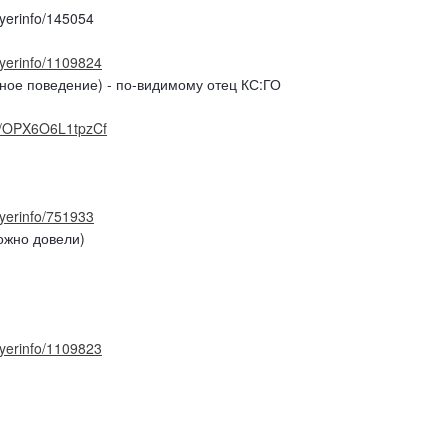
layerinfo/145054
layerinfo/1109824
тное поведение) - по-видимому отец КС:ГО
/d/OPX6O6L1tpzCf
ayerinfo/751933
ожно довели)
layerinfo/1109823