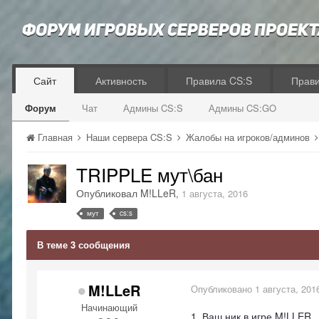
Сайт
Активность
Правила CS:S
Прав
Форум
Чат
Админы CS:S
Админы CS:GO
Главная
Наши сервера CS:S
Жалобы на игроков/админов
TRIPPLE мут\бан
Опубликовал
M!LLeR
,
1 августа, 2016
мут
cs:s
В теме 3 сообщения
M!LLeR
Опубликовано
1 августа, 201
Начинающий
1. Ваш ник в игре M!LLER