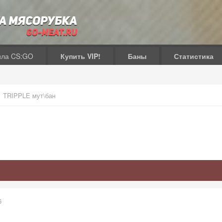
ила CS:GO
Купить VIP!
Баны
Статистика
TRIPPLE мут\бан
6