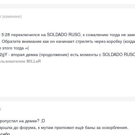
6
(изменено)
5:28 переключился на SOLDADO RUSO, к сожалению тогда не замети
 Обратите внимание как он начинает стрелять через коробку (когда 
 этого тогда =(
Otq2gY - вторая демка (продолжение) есть моменты с SOLDADO RUSO 
льзователем M!LLeR
6
ропустил на демке? ;D
а дошла до форума, к мутам приложил ещё баны за оскорбления.
асибо