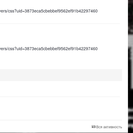
/players/css?uid=3873eca5cbebbef9562ef91b42297460
/players/css?uid=3873eca5cbebbef9562ef91b42297460
Вся активность