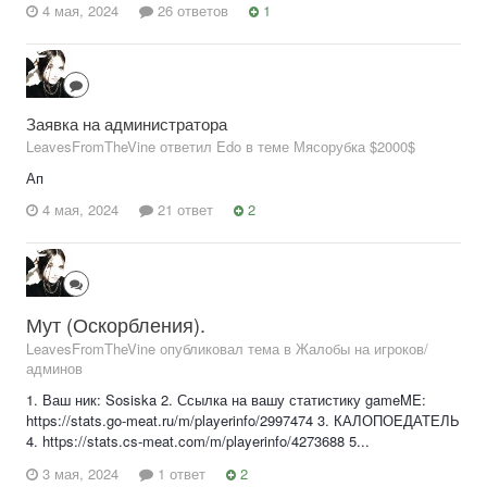
4 мая, 2024
26 ответов
1
Заявка на администратора
LeavesFromTheVine ответил Edo в теме
Мясорубка $2000$
Ап
4 мая, 2024
21 ответ
2
Мут (Оскорбления).
LeavesFromTheVine опубликовал тема в
Жалобы на игроков/
админов
1. Ваш ник: Sosiska 2. Ссылка на вашу статистику gameME:
https://stats.go-meat.ru/m/playerinfo/2997474 3. КАЛОПОЕДАТЕЛЬ
4. https://stats.cs-meat.com/m/playerinfo/4273688 5...
3 мая, 2024
1 ответ
2