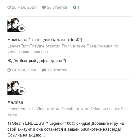
26 мая, 2024
26 ответов
1
Бомба за 1 сек - дисбаланс (dust2)
LeavesFromTheVine ответил Flynn в теме
Предложения по
улучшению серверов
Ждём быстрый дефуз для кт?)
24 мая, 2024
17 ответов
Халява
LeavesFromTheVine ответил Depster в теме
Общение на любые
темы
1) Steam ENDLESS™ Legend- 100% скидка! Добавьте игру на
свой аккаунт и она останется в вашей библиотеке навсегда!
Ссылка на акцию:...