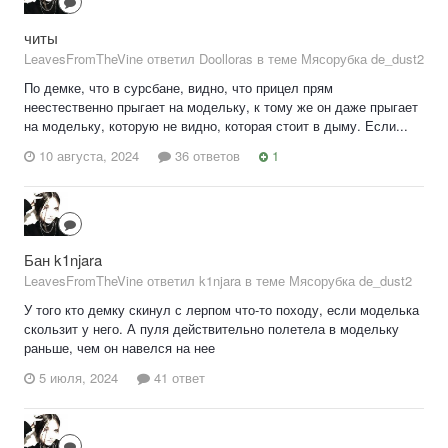
читы
LeavesFromTheVine ответил Doolloras в теме
Мясорубка de_dust2
По демке, что в сурсбане, видно, что прицел прям
неестественно прыгает на модельку, к тому же он даже прыгает
на модельку, которую не видно, которая стоит в дыму. Если...
10 августа, 2024
36 ответов
1
Бан k1njara
LeavesFromTheVine ответил k1njara в теме
Мясорубка de_dust2
У того кто демку скинул с лерпом что-то походу, если моделька
скользит у него. А пуля действительно полетела в модельку
раньше, чем он навелся на нее
5 июля, 2024
41 ответ