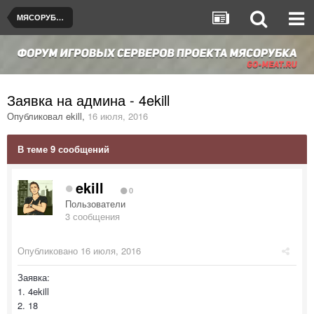
МЯСОРУБКА © [de_dust2]
Заявка на админа - 4ekill
Опубликовал
ekill
,
16 июля, 2016
В теме 9 сообщений
ekill
0
Пользователи
3 сообщения
Опубликовано
16 июля, 2016
Заявка:
1. 4ekill
2. 18