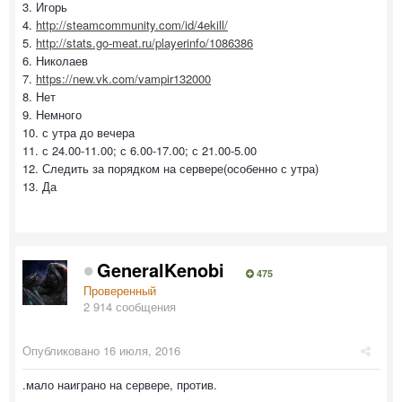
3. Игорь
4.
http://steamcommunity.com/id/4ekill/
5.
http://stats.go-meat.ru/playerinfo/1086386
6. Николаев
7.
https://new.vk.com/vampir132000
8. Нет
9. Немного
10. с утра до вечера
11. с 24.00-11.00; с 6.00-17.00; с 21.00-5.00
12. Следить за порядком на сервере(особенно с утра)
13. Да
GeneralKenobi
475
Проверенный
2 914 сообщения
Опубликовано
16 июля, 2016
.мало наиграно на сервере, против.