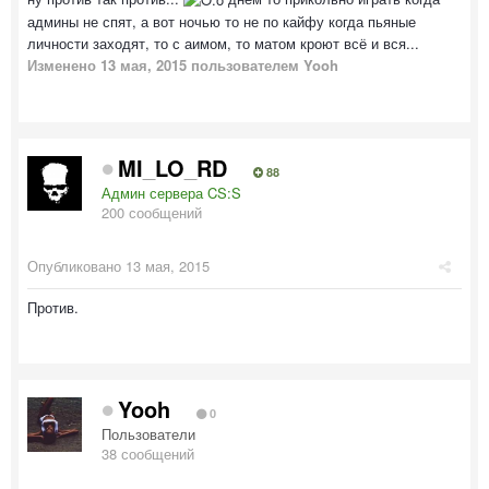
админы не спят, а вот ночью то не по кайфу когда пьяные
личности заходят, то с аимом, то матом кроют всё и вся...
Изменено
13 мая, 2015
пользователем Yooh
MI_LO_RD
88
Админ сервера CS:S
200 сообщений
Опубликовано
13 мая, 2015
Против.
Yooh
0
Пользователи
38 сообщений