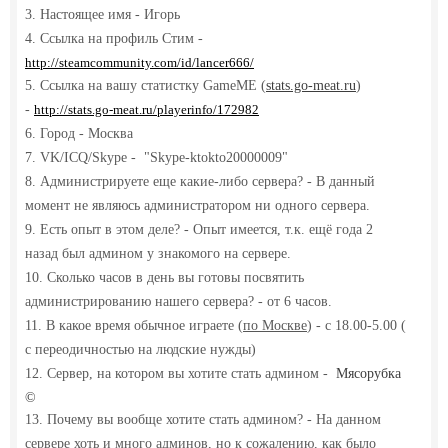
3.
Настоящее имя -
Игорь
4. Ссылка на профиль Стим -
http://steamcommunity.com/id/lancer666/
5. Ссылка на вашу статистку GameME (
stats.go-meat.ru
)
-
http://stats.go-meat.ru/playerinfo/172982
6. Город - Москва
7. VK/ICQ/Skype - "
Skype-ktokto20000009"
8. Администрируете еще какие-либо сервера? - В данный
момент не являюсь администратором ни одного сервера.
9. Есть опыт в этом деле? - Опыт имеется, т.к. ещё года 2
назад был админом у знакомого на сервере.
10. Сколько часов в день вы готовы посвятить
администрированию нашего сервера? - от 6 часов.
11. В какое время обычное играете (
по Москве
) - с 18.00-5.00 (
c переодичностью на людские нужды)
12. Сервер, на котором вы хотите стать админом -
Мясорубка
©
13. Почему вы вообще хотите стать админом? - На данном
сервере хоть и много админов, но к сожалению, как было