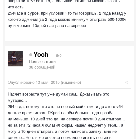
наврятли тебе есть 18, с большой натяжкой можно сказать
что есть
254часа в сурсе, при условии что ты говоришь, 2 года назад у
кого-то админил(за 2 года можно минимум отыграть 500-1000ч
ну и меньше 10дней наиграно на сервере
Yooh
0
Пользователи
38 сообщений
Опубликовано
13 мая, 2015
(изменено)
Насчёт возраста тут уже думай сам...Доказывать это
мутарно...
254 ч да, потому что это не первый мой стим, и до этого v64
долгое время играл. DXport на нём больше года провёл
ну меньше 10 дней это да. на сервере почти 3 дня отыграл...
но за эти 72 часа я облазил форм, нашёл недочёт у тебя... я
могу и 10 дней отыграть а потом написать заявку. мне не
сложно...Но так же хочется нормально играть ночью в