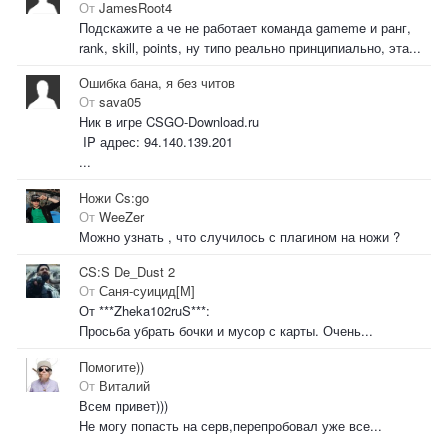
От
JamesRoot4
Подскажите а че не работает команда gameme и ранг,
rank, skill, points, ну типо реально принципиально, эта...
Ошибка бана, я без читов
От
sava05
Ник в игре CSGO-Download.ru
IP адрес: 94.140.139.201
...
Ножи Cs:go
От
WeeZer
Можно узнать , что случилось с плагином на ножи ?
CS:S De_Dust 2
От
Саня-суицид[М]
От ***Zheka102ruS***:
Просьба убрать бочки и мусор с карты. Очень...
Помогите))
От
Виталий
Всем привет)))
Не могу попасть на серв,перепробовал уже все...