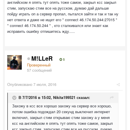
английском я опять тут опять тоже самое, закрыл ксс закрыл
стим, запускаю стим все на русском, думаю дай дальше
пойду играть оп а сервер пропал, пытался зайти и так и так ну
нет ответа и даже не ищет его " connect 46.174.50.244:27015 "
" connect 46.174.50.244 " , кто сталкивался или знает как
исправить ошибку отпишитесь жду.....
M!LLeR
5
Проверенный
57 сообщений
Опубликовано
7 июля, 2016
В 7/7/2016 в 15:02,
Nikita199521
сказал:
Захожу в ксс все хорошо захожу на сервер все хорошо,
потом ошибка подождал 20 секунд выключил интернет
включил, закрыл стим открываю стим захожу а у меня
ксс на английском я опять тут опять тоже самое, закрыл
ксс закрыл стим, запускаю стим все на русском, думаю