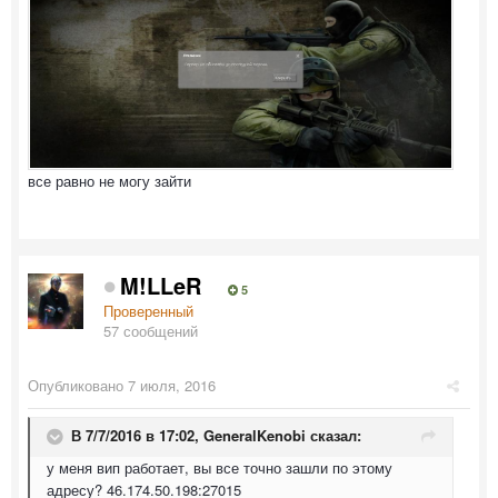
все равно не могу зайти
M!LLeR
5
Проверенный
57 сообщений
Опубликовано
7 июля, 2016
В 7/7/2016 в 17:02,
GeneralKenobi
сказал:
у меня вип работает, вы все точно зашли по этому
адресу? 46.174.50.198:27015