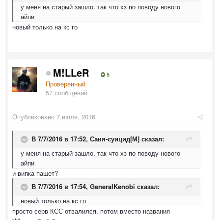
у меня на старый зашло. так что хз по поводу нового
айпи
новый только на кс го
M!LLeR
5
Проверенный
57 сообщений
Опубликовано
7 июля, 2016
В 7/7/2016 в 17:52,
Саня-суицид[М]
сказал:
у меня на старый зашло. так что хз по поводу нового
айпи
и випка пашет?
В 7/7/2016 в 17:54,
GeneralKenobi
сказал:
новый только на кс го
просто серв КСС отвалился, потом вместо названия