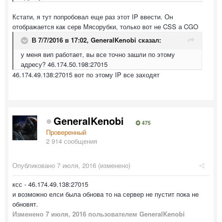
Кстати, я тут попробовал еще раз этот IP ввести. Он
отображается как серв Мясорубки, только вот не CSS а CGO
В 7/7/2016 в 17:02,
GeneralKenobi
сказал:
у меня вип работает, вы все точно зашли по этому
адресу? 46.174.50.198:27015
46.174.49.138:27015 вот по этому IP все заходят
GeneralKenobi
475
Проверенный
2 914 сообщения
Опубликовано
7 июля, 2016
(изменено)
ксс - 46.174.49.138:27015
и возможно елси была обнова то на сервер не пустит пока не
обновят.
Изменено
7 июля, 2016
пользователем GeneralKenobi