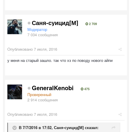
Саня-суицид[М]
2 709
Модератор
7 034 сообщения
Опубликовано
7 июля, 2016
у меня на старый зашло. так что хз по поводу нового айпи
GeneralKenobi
475
Проверенный
2 914 сообщения
Опубликовано
7 июля, 2016
В 7/7/2016 в 17:52,
Саня-суицид[М]
сказал: