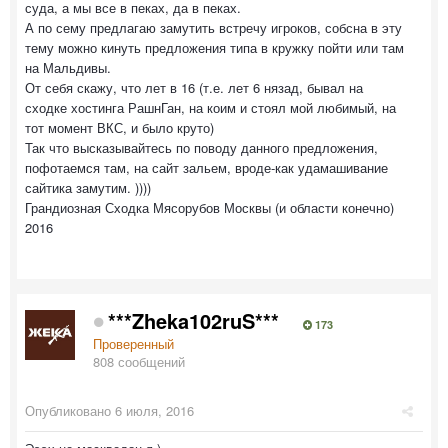
суда, а мы все в пеках, да в пеках.
А по сему предлагаю замутить встречу игроков, собсна в эту
тему можно кинуть предложения типа в кружку пойти или там
на Мальдивы.
От себя скажу, что лет в 16 (т.е. лет 6 нязад, бывал на
сходке хостинга РашнГан, на коим и стоял мой любимый, на
тот момент ВКС, и было круто)
Так что высказывайтесь по поводу данного предложения,
пофотаемся там, на сайт зальем, вроде-как удамашивание
сайтика замутим. ))))
Грандиозная Сходка Мясорубов Москвы (и области конечно)
2016
***Zheka102ruS***
173
Проверенный
808 сообщений
Опубликовано
6 июля, 2016