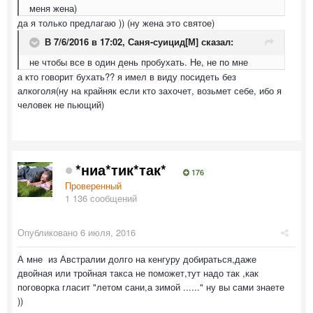
меня жена)
да я только предлагаю )) (ну жена это святое)
В 7/6/2016 в 17:02,
Саня-суицид[М]
сказал:
не чтобы все в один день пробухать. Не, не по мне
а кто говорит бухать?? я имел в виду посидеть без
алкоголя(ну на крайняк если кто захочет, возьмет себе, ибо я
человек не пьющий)
*ниа*тик*так*
176
Проверенный
1 136 сообщений
Опубликовано
6 июля, 2016
А мне из Австралии долго на кенгуру добираться,даже
двойная или тройная такса не поможет,тут надо так ,как
поговорка гласит "летом сани,а зимой ......" ну вы сами знаете
))