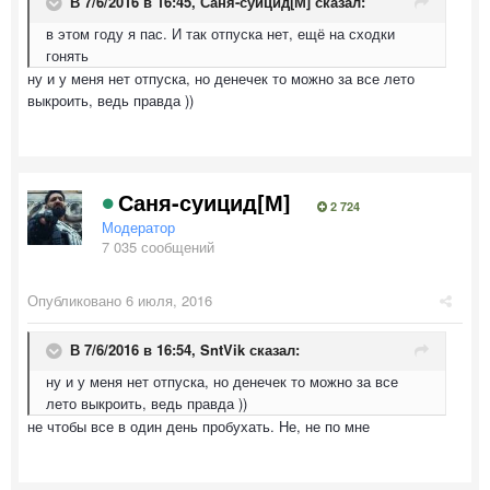
В 7/6/2016 в 16:45,
Саня-суицид[М]
сказал:
в этом году я пас. И так отпуска нет, ещё на сходки
гонять
ну и у меня нет отпуска, но денечек то можно за все лето
выкроить, ведь правда ))
Саня-суицид[М]
2 724
Модератор
7 035 сообщений
Опубликовано
6 июля, 2016
В 7/6/2016 в 16:54,
SntVik
сказал:
ну и у меня нет отпуска, но денечек то можно за все
лето выкроить, ведь правда ))
не чтобы все в один день пробухать. Не, не по мне