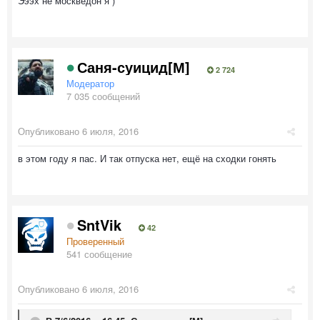
Эээх не москведон я )
Саня-суицид[М]
2 724
Модератор
7 035 сообщений
Опубликовано
6 июля, 2016
в этом году я пас. И так отпуска нет, ещё на сходки гонять
SntVik
42
Проверенный
541 сообщение
Опубликовано
6 июля, 2016