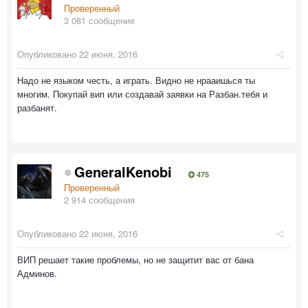
Проверенный
3 081 сообщение
Опубликовано
22 июня, 2016
Надо не языком честь, а играть. Видно не нрааишься ты
многим. Покупай вип или создавай заявки на Разбан.тебя и
разбанят.
GeneralKenobi
475
Проверенный
2 914 сообщения
Опубликовано
22 июня, 2016
ВИП решает такие проблемы, но не защитит вас от бана
Админов.