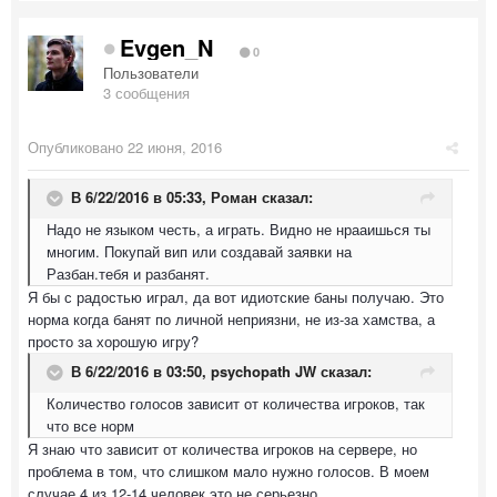
Evgen_N
0
Пользователи
3 сообщения
Опубликовано
22 июня, 2016
В 6/22/2016 в 05:33,
Роман
сказал:
Надо не языком честь, а играть. Видно не нрааишься ты
многим. Покупай вип или создавай заявки на
Разбан.тебя и разбанят.
Я бы с радостью играл, да вот идиотские баны получаю. Это
норма когда банят по личной неприязни, не из-за хамства, а
просто за хорошую игру?
В 6/22/2016 в 03:50,
psychopath JW
сказал:
Количество голосов зависит от количества игроков, так
что все норм
Я знаю что зависит от количества игроков на сервере, но
проблема в том, что слишком мало нужно голосов. В моем
случае 4 из 12-14 человек это не серьезно