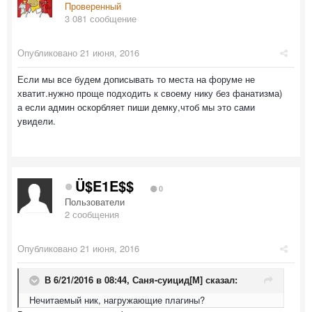
Проверенный
3 081 сообщение
Опубликовано
21 июня, 2016
Если мы все будем дописывать то места на форуме не
хватит.нужно проще подходить к своему нику без фанатизма)
а если админ оскорбляет пиши демку,чтоб мы это сами
увидели.
Ü$E1E$$
0
Пользователи
2 сообщения
Опубликовано
21 июня, 2016
В 6/21/2016 в 08:44,
Саня-суицид[М]
сказал:
Нечитаемый ник, нагружающие плагины?