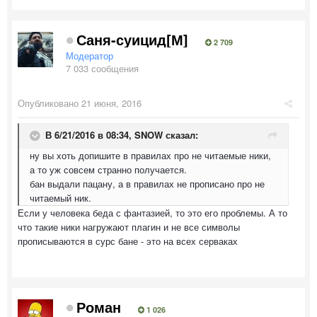
Саня-суицид[М]
2 709
Модератор
7 033 сообщения
Опубликовано
21 июня, 2016
В 6/21/2016 в 08:34,
SNOW
сказал:
ну вы хоть допишите в правилах про не читаемые ники,
а то уж совсем странно получается.
бан выдали пацану, а в правилах не прописано про не
читаемый ник.
Если у человека беда с фантазией, то это его проблемы. А то
что такие ники нагружают плагин и не все символы
прописываются в сурс бане - это на всех серваках
Роман
1 026