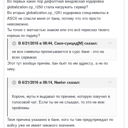
Во первых каких пор дефолтная виндовская кодировка
globalization.cp_1250 стала нагружать сервер?
Во вторых globalization.cp_1251 кодировка спецсимволы в
ASCII не спасли меня от бана, потому что это просто
невозможно.
Ты точно с матчастью знаком или это всё пересказ твоего
кореша по падику?
В 6/21/2016 в 08:44,
Саня-суицид[М]
сказал:
не все символы прописываются в сурс бане - это на
всех серваках
Этот тут вообще причём, бан бьёт по им адрессу, а не по
нику.
В 6/21/2016 в 08:14,
Nselor
сказал:
Короче, муты я выдавал по причине, которую озвучил в
голосовой чат. Если ты ее не слышал, то это не мои
проблемы
Твоя причина указанно в бане, кого ты там предупреждал по
войсу уже не имеет никакого значения.