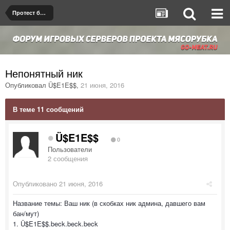
Протест бана/мута
Непонятный ник
Опубликовал
Ü$E1E$$
,
21 июня, 2016
В теме 11 сообщений
Ü$E1E$$
0
Пользователи
2 сообщения
Опубликовано
21 июня, 2016
Название темы: Ваш ник (в скобках ник админа, давшего вам
бан/мут)
1. Ü$E1E$$.beck.beck.beck