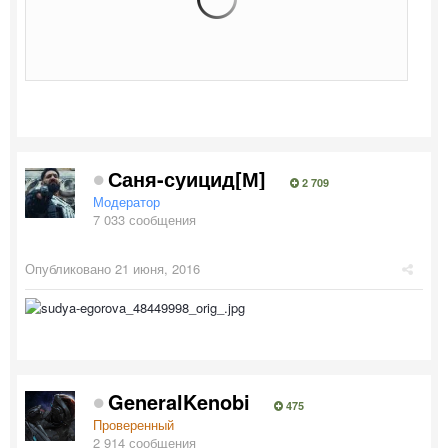
Саня-суицид[М]
2 709
Модератор
7 033 сообщения
Опубликовано
21 июня, 2016
GeneralKenobi
475
Проверенный
2 914 сообщения