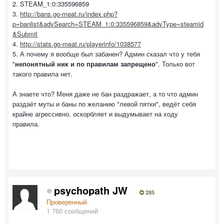
2. STEAM_1:0:335596859
3.
http://bans.go-meat.ru/index.php?
p=banlist&advSearch=STEAM_1:0:335596859&advType=steamid
&Submit
4.
http://stats.go-meat.ru/playerinfo/1038577
5. А почему я вообще был забанен? Админ сказал что у тебя
"
непонятный ник и по правилам запрещено
". Только вот
такого правила нет.
А знаете что? Меня даже не бан раздражает, а то что админ
раздаёт муты и баны по желанию "левой пятки", ведёт себя
крайне агрессивно, оскорбляет и выдумывает на ходу
правила.
psychopath JW
285
Проверенный
1 760 сообщений