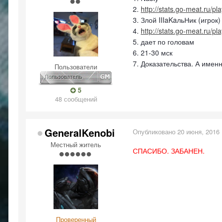
2.
http://stats.go-meat.ru/pl
3. Злой IIIaKaльНик (игрок)
4.
http://stats.go-meat.ru/p
5. дает по головам
6. 21-30 мск
7. Доказательства. А имен
Пользователи
5
48 сообщений
GeneralKenobi
Опубликовано
20 июня, 2016
Местный житель
СПАСИБО. ЗАБАНЕН.
Проверенный