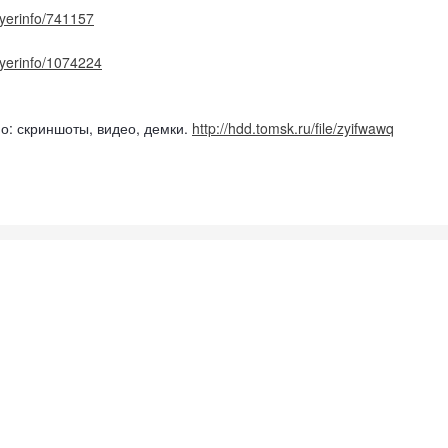
ayerinfo/741157
layerinfo/1074224
но: скриншоты, видео, демки.
http://hdd.tomsk.ru/file/zyifwawq