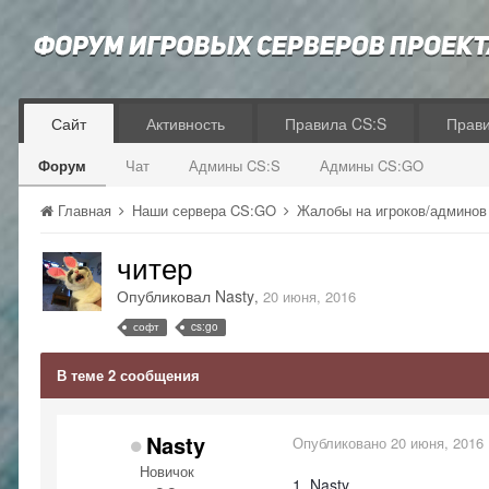
Сайт
Активность
Правила CS:S
Прав
Форум
Чат
Админы CS:S
Админы CS:GO
Главная
Наши сервера CS:GO
Жалобы на игроков/админо
читер
Опубликовал
Nasty
,
20 июня, 2016
софт
cs:go
В теме 2 сообщения
Nasty
Опубликовано
20 июня, 2016
Новичок
1. Nasty