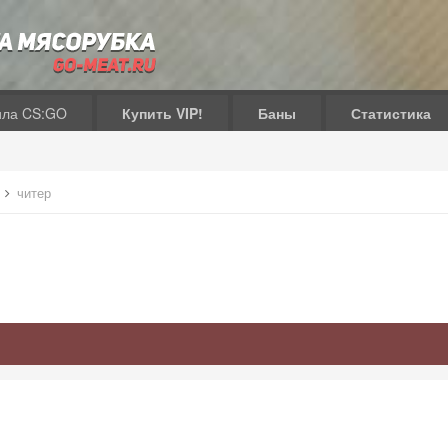
ила CS:GO
Купить VIP!
Баны
Статистика
в
читер