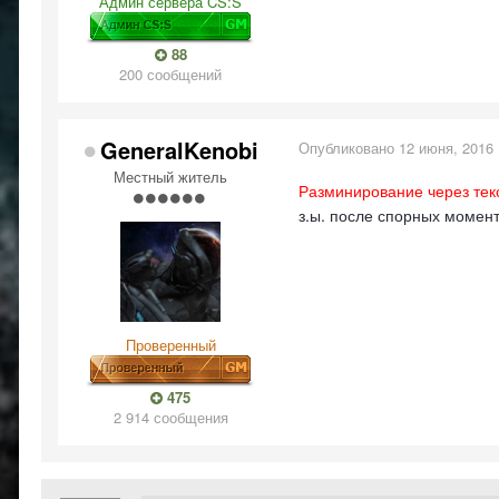
Админ сервера CS:S
88
200 сообщений
GeneralKenobi
Опубликовано
12 июня, 2016
Местный житель
Разминирование через тек
з.ы. после спорных моменто
Проверенный
475
2 914 сообщения