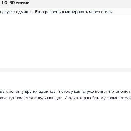
I_LO_RD
сказал:
и другие админы - Егор разрешил минировать через стены
ть мнения у других админов - потому как ты уже понял что мнения
Иначе тут начнется флудилка щас. И один хер к общему знаменате