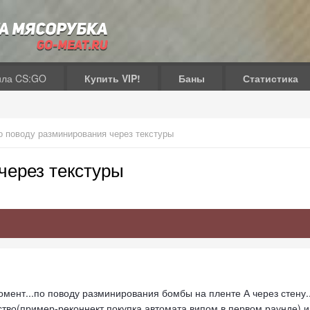
ила CS:GO
Купить VIP!
Баны
Статистика
о поводу разминирования через текстуры
через текстуры
мент...по поводу разминирования бомбы на пленте А через стену...
тво(пример-реконнект,покупка автомата випом в первом раунде) и