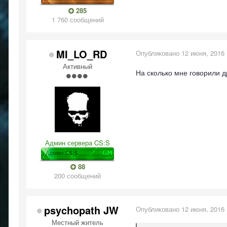
285
1 760 сообщений
MI_LO_RD
Опубликовано
12 июня, 2016
Активный
На сколько мне говорили 
Админ сервера CS:S
88
200 сообщений
psychopath JW
Опубликовано
12 июня, 2016
Местный житель