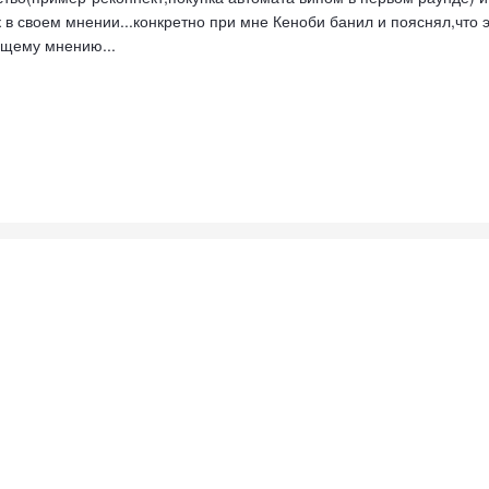
к в своем мнении...конкретно при мне Кеноби банил и пояснял,что 
бщему мнению...