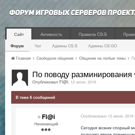
Сайт
Активность
Правила CS:S
Прав
Форум
Чат
Админы CS:S
Админы CS:GO
Главная
Свободное общение
Общение на любые темы
П
По поводу разминирования 
Опубликовал
Fl@i
,
12 июня, 2016
В теме 6 сообщений
Fl@i
Опубликовано
12 июня, 2016
Начинающий
Сегодня возник спорный мо
получает явное преимущес