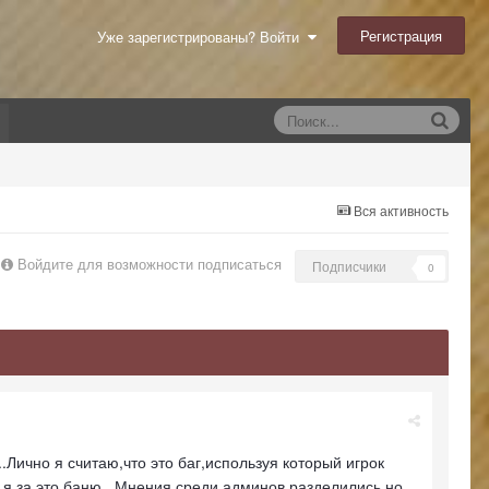
Регистрация
Уже зарегистрированы? Войти
Вся активность
Войдите для возможности подписаться
Подписчики
0
Лично я считаю,что это баг,используя который игрок
 я за это баню...Мнения среди админов разделились,но