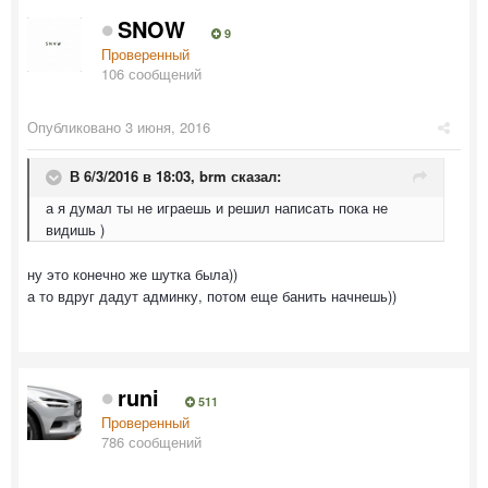
SNOW
9
Проверенный
106 сообщений
Опубликовано
3 июня, 2016
В 6/3/2016 в 18:03,
brm
сказал:
а я думал ты не играешь и решил написать пока не
видишь )
ну это конечно же шутка была))
а то вдруг дадут админку, потом еще банить начнешь))
runi
511
Проверенный
786 сообщений