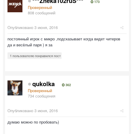
***Zheka102ruS***
173
Проверенный
808 сообщений
Опубликовано
3 июня, 2016
постоянный игрок с микро ,подсказывает когда видет читеров
да и весёлый паря ) я за
1 пользователю понравился пост
qukolka
362
Проверенный
734 сообщения
Опубликовано
3 июня, 2016
думаю можно по пробовать)