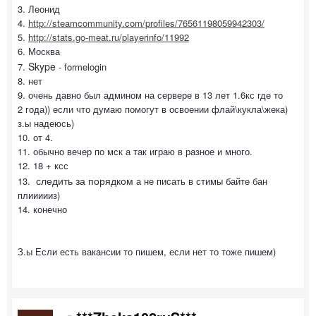
3. Леонид
4.
http://steamcommunity.com/profiles/76561198059942303/
5.
http://stats.go-meat.ru/playerinfo/11992
6. Москва
Skype
7.
- formelogin
8. нет
9. очень давно был админом на сервере в 13 лет 1.6кс где то
2 года)) если что думаю помогут в освоении флай\кукла\жека)
з.ы надеюсь)
10. от 4.
11. обычно вечер по мск а так играю в разное и много.
12. 18 + ксс
следить за порядком
13.
а не писать в стимы байте бан
плиииииз)
14. конечно
З.ы Если есть вакансии то пишем, если нет то тоже пишем)