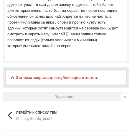
админах упал . я сам давал заявку в админы чтобы банить
аим который очень часто был на серве . но после последних
обновлений он исчез щас наблюдается вх ито не часто, а
проети мили баны за ники , спреи и прочею хуету есть
админы которые хотят самоутвердится на сервере они будут
смотреть и карать нарушителей ))) ваши заявки только
пополнят их ряды (только увеличатся мини баны)
которые уменьшат онлайн на серве
Эта тема закрыта для публикации ответов.
Подписчики
0
ПЕРЕЙТИ К СПИСКУ ТЕМ
Мясорубка de_dust2