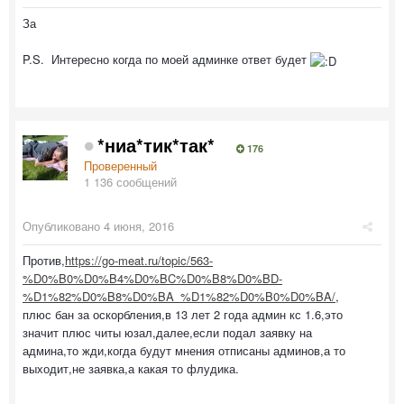
За
P.S. Интересно когда по моей админке ответ будет
*ниа*тик*так*
176
Проверенный
1 136 сообщений
Опубликовано
4 июня, 2016
Против,
https://go-meat.ru/topic/563-
%D0%B0%D0%B4%D0%BC%D0%B8%D0%BD-
%D1%82%D0%B8%D0%BA_%D1%82%D0%B0%D0%BA/
,
плюс бан за оскорбления,в 13 лет 2 года админ кс 1.6,это
значит плюс читы юзал,далее,если подал заявку на
админа,то жди,когда будут мнения отписаны админов,а то
выходит,не заявка,а какая то флудика.