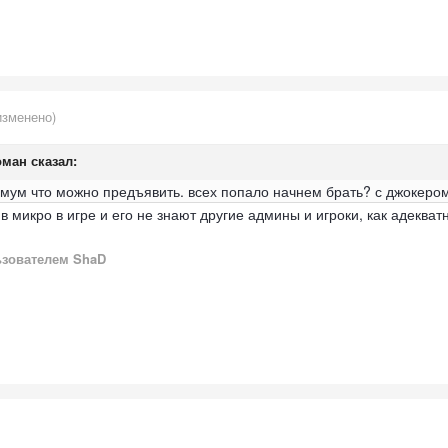
изменено)
оман
сказал:
имум что можно предъявить. всех попало начнем брать? с джокеро
 микро в игре и его не знают другие админы и игроки, как адекватн
зователем ShaD