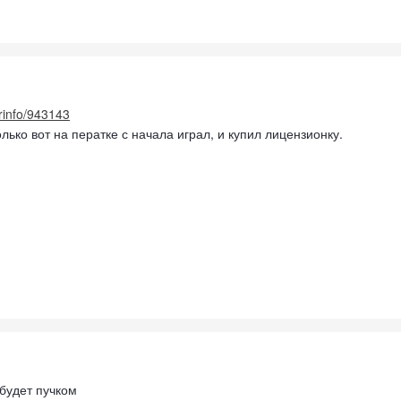
erinfo/943143
лько вот на ператке с начала играл, и купил лицензионку.
 будет пучком