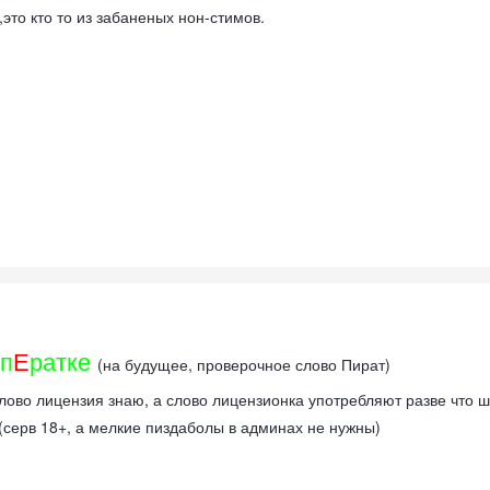
это кто то из забаненых нон-стимов.
п
Е
ратке
(на будущее, проверочное слово Пират)
ово лицензия знаю, а слово лицензионка употребляют разве что ш
(серв 18+, а мелкие пиздаболы в админах не нужны)