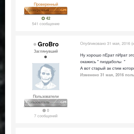
Проверенный
42
541 сообщение
GroBro
Опубликовано
31 мая, 2016
(
Заглянувший
Ну хорошо пЕрат пИрат это 
окажись "
пиздаболы
"
А вот старый ак стим кото
Изменено
31 мая, 2016
поль
Пользователи
0
7 сообщений