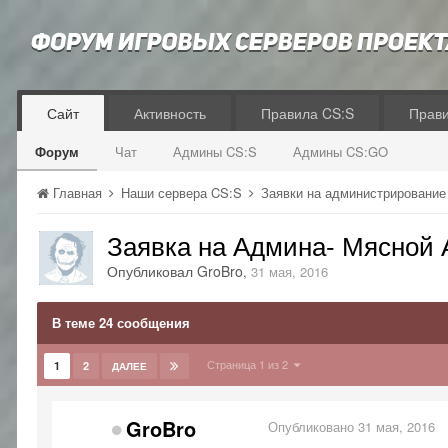
Сайт
Активность
Правила CS:S
Прав
Форум
Чат
Админы CS:S
Админы CS:GO
Главная
Наши сервера CS:S
Заявки на администрирование
Заявка на Админа- Мясной 
Опубликовал
GroBro
,
31 мая, 2016
В теме 24 сообщения
Страница 1 из 2
1
2
ДАЛЕЕ
GroBro
Опубликовано
31 мая, 2016