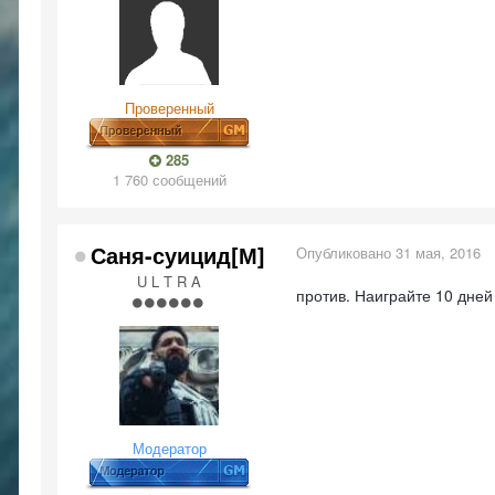
Проверенный
285
1 760 сообщений
Саня-суицид[М]
Опубликовано
31 мая, 2016
U L T R A
против. Наиграйте 10 дней
Модератор