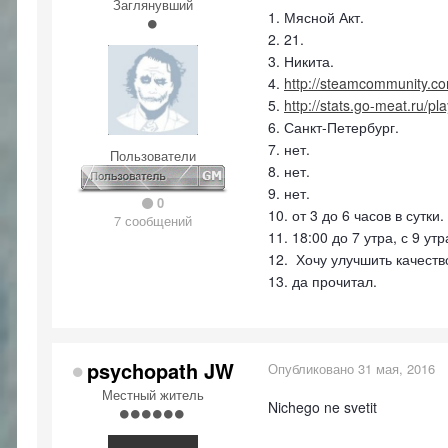
Заглянувший
1. Мясной Акт.
2. 21.
3. Никита.
4.
http://steamcommunity.c
5.
http://stats.go-meat.ru/p
6. Санкт-Петербург.
7. нет.
Пользователи
8. нет.
9. нет.
0
10. от 3 до 6 часов в сутки.
7 сообщений
11. 18:00 до 7 утра, с 9 утр
12.
Хочу улучшить качеств
13. да прочитал.
psychopath JW
Опубликовано
31 мая, 2016
Местный житель
Nichego ne svetit