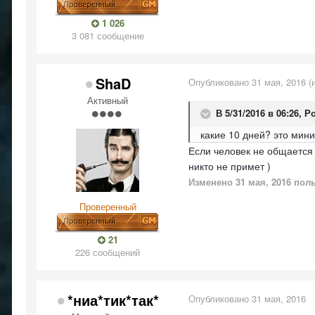
1 026
3 081 сообщение
ShaD
Опубликовано
31 мая, 2016
(
Активный
В 5/31/2016 в 06:26,
Р
какие 10 дней? это мин
Если человек не общается в
никто не примет )
Изменено
31 мая, 2016
поль
Проверенный
21
226 сообщений
*ниа*тик*так*
Опубликовано
31 мая, 2016