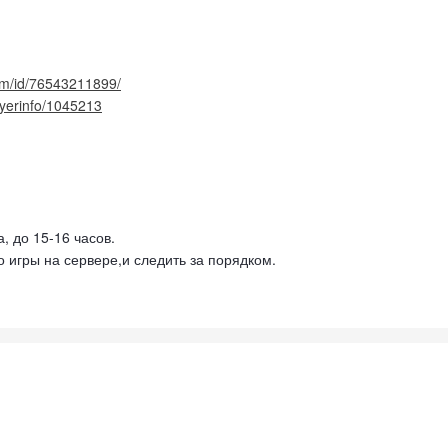
om/id/76543211899/
layerinfo/1045213
а, до 15-16 часов.
о игры на сервере,и следить за порядком.