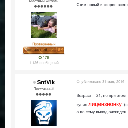
Местный житель
Стим новый и скорее всего,
Проверенный
176
1 136 сообщений
SntVik
Опубликовано
31 мая, 2016
Постоянный
Возраст -
21, но при этом
лицензионку
купил
(сл
а по сему вывод очевиден 