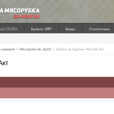
ила CS:GO
Купить VIP!
Баны
Статистика
 серверов
Мясорубка de_dust2
Заявка на Админа- Мясной Акт
Акт