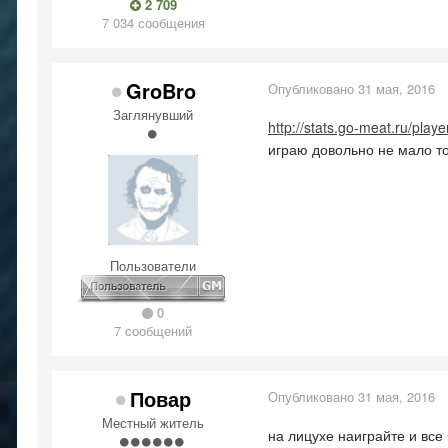
2 709
7 034 сообщения
GroBro
Опубликовано
31 мая, 2016
Заглянувший
http://stats.go-meat.ru/play
играю довольно не мало то
Пользователи
0
7 сообщений
Повар
Опубликовано
31 мая, 2016
Местный житель
на лицухе наиграйте и все