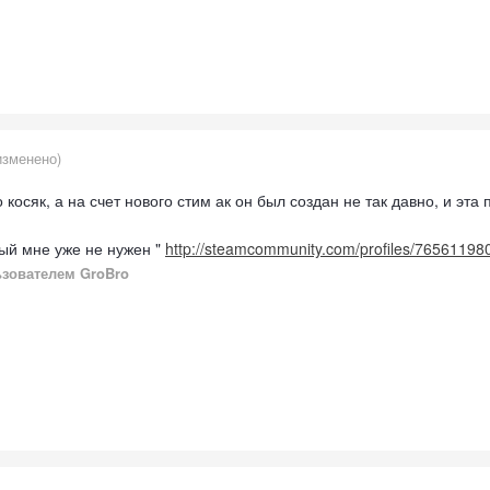
изменено)
косяк, а на счет нового стим ак он был создан не так давно, и эта
рый мне уже не нужен "
http://steamcommunity.com/profiles/7656119
зователем GroBro