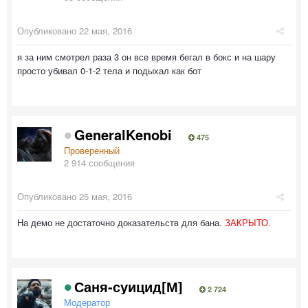
Опубликовано
22 мая, 2016
я за ним смотрел раза 3 он все время бегал в бокс и на шару
просто убивал 0-1-2 тела и подыхал как бот
GeneralKenobi
475
Проверенный
2 914 сообщения
Опубликовано
25 мая, 2016
На демо не достаточно доказательств для бана.
ЗАКРЫТО.
Саня-суицид[М]
2 724
Модератор