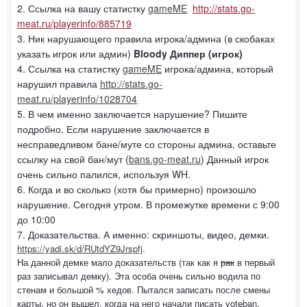
2. Ссылка на вашу статистку
gameME
http://stats.go-
meat.ru/playerinfo/885719
3. Ник нарушающего правила игрока/админа (в скобаках
указать игрок или админ)
Bloody Диппер (игрок)
4. Ссылка на статистку
gameME
игрока/админа, который
нарушил правила
http://stats.go-
meat.ru/playerinfo/1028704
5. В чем именно заключается нарушение? Пишите
подробно. Если нарушение заключается в
несправедливом бане/муте со стороны админа, оставьте
ссылку на свой бан/мут (
bans.go-meat.ru
) Данный игрок
очень сильно палился, используя WH.
6. Когда и во сколько (хотя бы примерно) произошло
нарушение. Сегодня утром. В промежутке времени с 9:00
до 10:00
7. Доказательства. А именно: скриншоты, видео, демки.
https://yadi.sk/d/RUtdYZ9Jrspfj
.
На данной демке мало доказательств (так как я
рак
в первый
раз записывал демку). Эта особа очень сильно водила по
стенам и большой % хедов. Пытался записать после смены
карты, но он вышел, когда на него начали писать voteban.