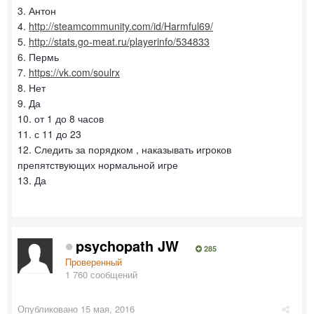
3. Антон
4.
http://steamcommunity.com/id/Harmful69/
5.
http://stats.go-meat.ru/playerinfo/534833
6. Пермь
7.
https://vk.com/soulrx
8. Нет
9. Да
10. от 1 до 8 часов
11. с 11 до 23
12. Следить за порядком , наказывать игроков
препятствующих нормальной игре
13. Да
psychopath JW
285
Проверенный
1 760 сообщений
Опубликовано
15 мая, 2016