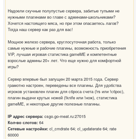
Надоели скучные полупустые сервера, забитые тупыми не
нужными плагинами во главе с админами-школьниками?
Хочется настоящего мяса, но при этом опасаетесь лагов?
Тогда наш сервер как раз для вас!
Мощное железо сервера, круглосуточная работа, только
самые нужные и рабочие плагины, возможность приобретения
VIP, лучшая игровая статистика gameME и компетентные
взрослые админы 20+ лет. Что еще нужно для комфортной
игры?
Сервер впервые был запущен 20 марта 2015 года. Сервер
грамотно настроен, переведены все плагины. Для удобства
игроков установлен плагин для сброса счета (!rs или !сброс),
плагин выдачи крутых ножей (!knife или !нож), статистика
gameME, и некоторые другие полезные плагины.
IP адрес сервера:
csgo.go-meat.ru:27015
Кол-во слотов:
64
Сетевые настройки:
cl_cmdrate 64; cl_updaterate 64; rate
60000