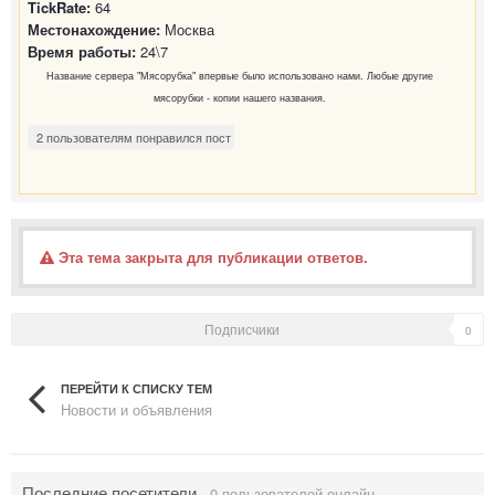
TickRate:
64
Местонахождение:
Москва
Время работы:
24\7
Название сервера "Мясорубка" впервые было использовано нами. Любые другие
мясорубки - копии нашего названия.
2 пользователям понравился пост
Эта тема закрыта для публикации ответов.
Подписчики
0
ПЕРЕЙТИ К СПИСКУ ТЕМ
Новости и объявления
Последние посетители
0 пользователей онлайн