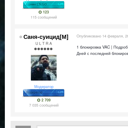
123
115 сообщений
Саня-суицид[М]
Опубликовано
14 февраля, 2
U L T R A
1 блокировка VAC | Подро
Дней с последней блокиров
Модератор
2 709
7 035 сообщений