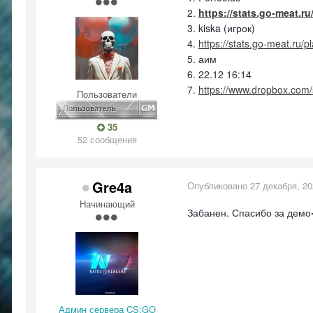
2.
https://stats.go-meat.r
3. kiska (игрок)
4.
https://stats.go-meat.ru/
5. аим
6. 22.12 16:14
7.
https://www.dropbox.com/
Пользователи
35
52 сообщения
Gre4a
Опубликовано
27 декабря, 2
Начинающий
Забанен. Спасибо за демо
Админ сервера CS:GO