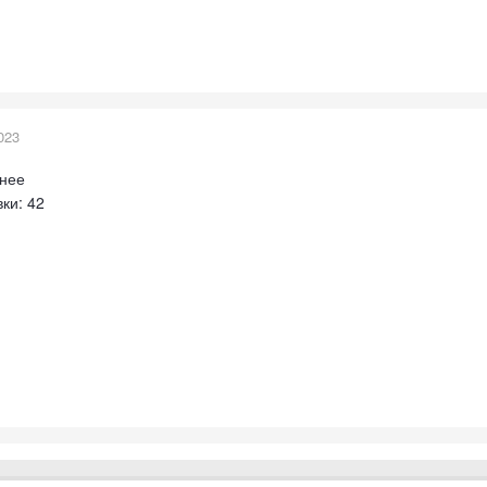
023
бнее
ки: 42