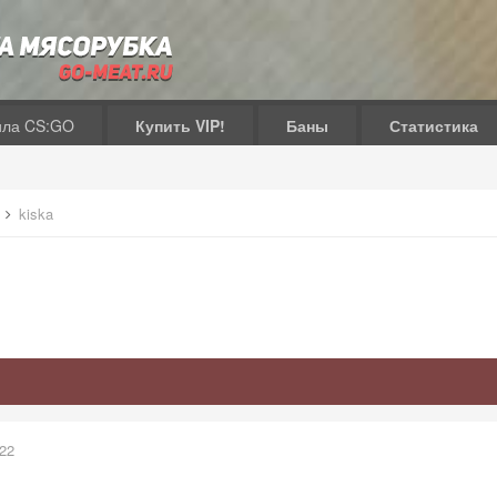
ила CS:GO
Купить VIP!
Баны
Статистика
в
kiska
022