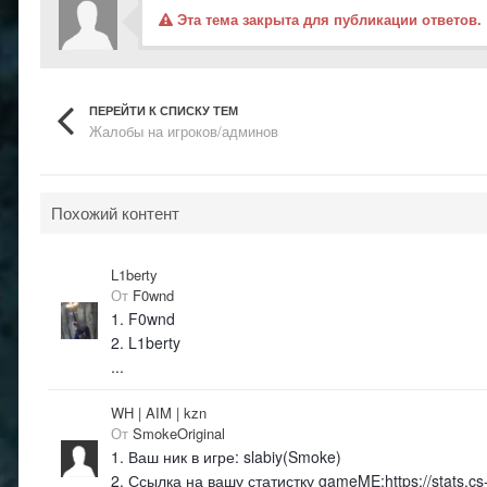
Эта тема закрыта для публикации ответов.
ПЕРЕЙТИ К СПИСКУ ТЕМ
Жалобы на игроков/админов
Похожий контент
L1berty
От
F0wnd
1. F0wnd
2. L1berty
...
WH | AIM | kzn
От
SmokeOriginal
1. Ваш ник в игре: slabiy(Smoke)
2. Ссылка на вашу статистку gameME:https://stats.c