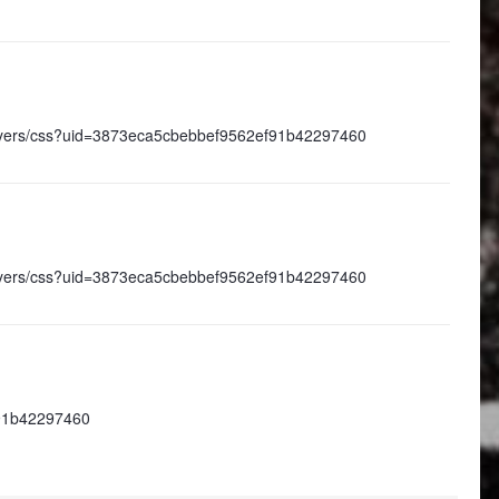
/players/css?uid=3873eca5cbebbef9562ef91b42297460
/players/css?uid=3873eca5cbebbef9562ef91b42297460
ef91b42297460