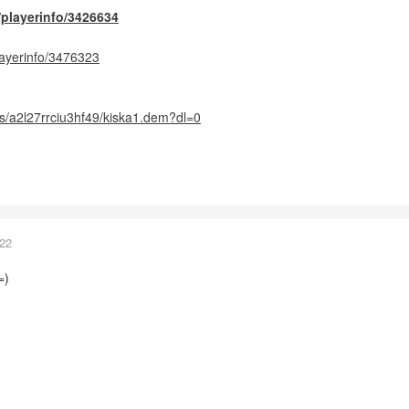
u/playerinfo/3426634
playerinfo/3476323
s/a2l27rrciu3hf49/kiska1.dem?dl=0
022
=)