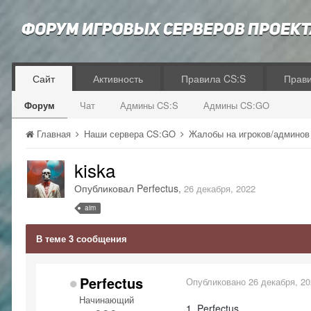
Сайт
Активность
Правила CS:S
Прав
Форум
Чат
Админы CS:S
Админы CS:GO
Главная
Наши сервера CS:GO
Жалобы на игроков/админо
kiska
Опубликовал
Perfectus
,
26 декабря, 2022
aim
В теме 3 сообщения
Perfectus
Опубликовано
26 декабря, 2
Начинающий
1. Perfectus