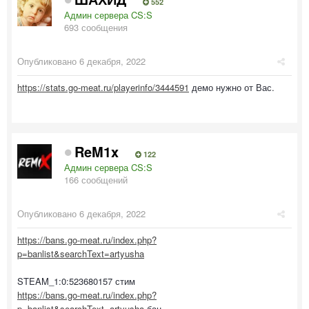
552
Админ сервера CS:S
693 сообщения
Опубликовано
6 декабря, 2022
https://stats.go-meat.ru/playerinfo/3444591
демо нужно от Вас.
ReM1x
122
Админ сервера CS:S
166 сообщений
Опубликовано
6 декабря, 2022
https://bans.go-meat.ru/index.php?
p=banlist&searchText=artyusha
STEAM_1:0:523680157 стим
https://bans.go-meat.ru/index.php?
p=banlist&searchText=artyusha
бан