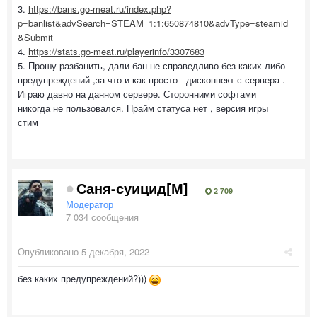
3.
https://bans.go-meat.ru/index.php?
p=banlist&advSearch=STEAM_1:1:650874810&advType=steamid
&Submit
4.
https://stats.go-meat.ru/playerinfo/3307683
5. Прошу разбанить, дали бан не справедливо без каких либо
предупреждений ,за что и как просто - дисконнект с сервера .
Играю давно на данном сервере. Сторонними софтами
никогда не пользовался. Прайм статуса нет , версия игры
стим
Саня-суицид[М]
2 709
Модератор
7 034 сообщения
Опубликовано
5 декабря, 2022
без каких предупреждений?)))