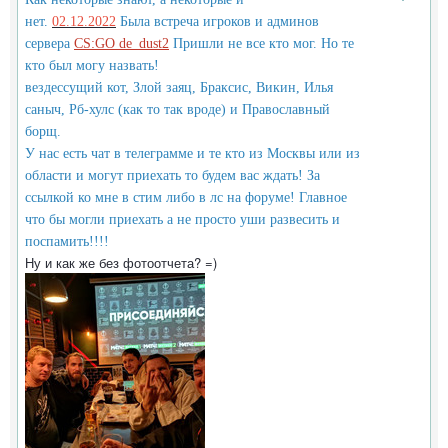
нет.
02.12.2022
Была встреча игроков и админов
сервера
CS:GO de_dust2
Пришли не все кто мог. Но те
кто был могу назвать!
вездессущий кот, Злой заяц, Браксис, Викин, Илья
саныч, Рб-хулс (как то так вроде) и Православный
борщ.
У нас есть чат в телеграмме и те кто из Москвы или из
области и могут приехать то будем вас ждать! За
ссылкой ко мне в стим либо в лс на форуме! Главное
что бы могли приехать а не просто уши развесить и
поспамить!!!!
Ну и как же без фотоотчета? =)