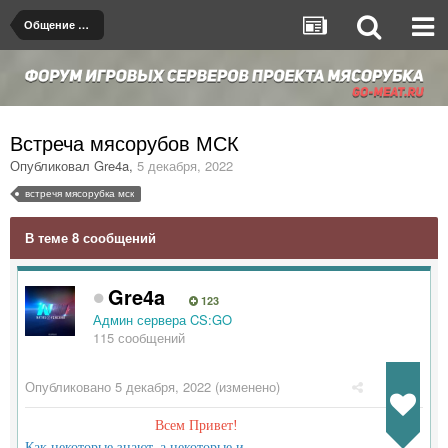
Общение на любые темы
Встреча мясорубов МСК
Опубликовал
Gre4a
,
5 декабря, 2022
встречя мясорубка мск
В теме 8 сообщений
Gre4a
123
Админ сервера CS:GO
115 сообщений
Опубликовано
5 декабря, 2022
(изменено)
Всем Привет!
Как некоторые знают, а некоторые и