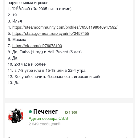
нарушениями игроков.
1. ƊŔÄ2øøƼ (Dra2005 ник в стиме)
2. 19
3. Илья
4.
https://steamcommunity.com/profiles/76561198046947592/
5.
https://stats.go-meat.ru/playerinfo/2457455
6. Москва
7.
https://vk.com/id276078190
8. Да, Turbo (1 год) и Hell Project (5 лет)
9. Да
10. 2-3 часа и более
11. в 7-8 утра или в 15-18 или в 22-4 утра
12. Хочу обеспечить безопасность игроков и себя
13. Да
Печенег
1 300
Админ сервера CS:S
2 349 сообщений