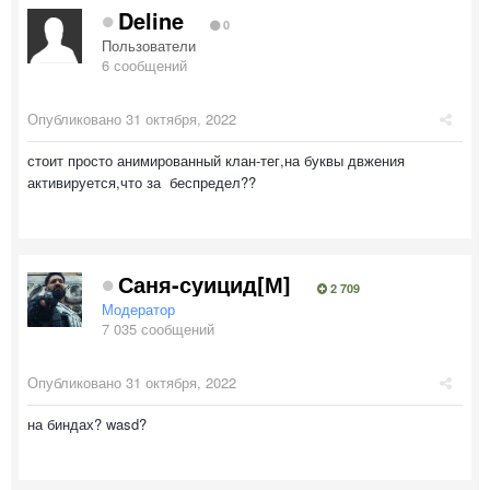
Deline
0
Пользователи
6 сообщений
Опубликовано
31 октября, 2022
стоит просто анимированный клан-тег,на буквы двжения
активируется,что за беспредел??
Саня-суицид[М]
2 709
Модератор
7 035 сообщений
Опубликовано
31 октября, 2022
на биндах? wasd?