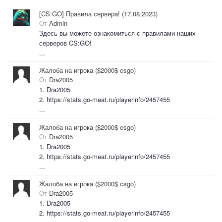
[CS:GO] Правила сервера! (17.08.2023)
От
Admin
Здесь вы можете ознакомиться с правилами наших
серверов CS:GO!
...
Жалоба на игрока ($2000$ csgo)
От
Dra2005
1. Dra2005
2. https://stats.go-meat.ru/playerinfo/2457455
...
Жалоба на игрока ($2000$ csgo)
От
Dra2005
1. Dra2005
2. https://stats.go-meat.ru/playerinfo/2457455
...
Жалоба на игрока ($2000$ csgo)
От
Dra2005
1. Dra2005
2. https://stats.go-meat.ru/playerinfo/2457455