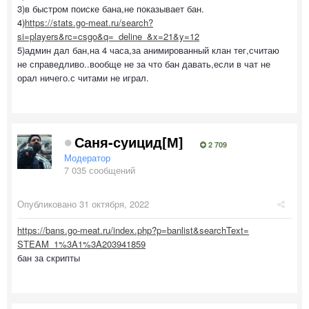
3)в быстром поиске бана,не показывает бан.
4)
https://stats.go-meat.ru/search?
si=players&rc=csgo&q=_deline_&x=21&y=12
5)админ дал бан,на 4 часа,за анимированный клан тег,считаю
не справедливо..вообще не за что бан давать,если в чат не
орал ничего.с читами не играл.
Саня-суицид[М]
2 709
Модератор
7 035 сообщений
Опубликовано
31 октября, 2022
https://bans.go-meat.ru/index.php?p=banlist&searchText=
STEAM_1%3A1%3A203941859
бан за скрипты