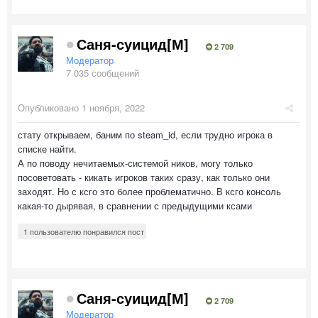
Саня-суицид[М]
2 709
Модератор
7 035 сообщений
Опубликовано
1 ноября, 2022
стату открываем, баним по steam_id, если трудно игрока в
списке найти.
А по поводу нечитаемых-системой ников, могу только
посоветовать - кикать игроков таких сразу, как только они
заходят. Но с ксго это более проблематично. В ксго консоль
какая-то дырявая, в сравнении с предыдущими ксами
1 пользователю понравился пост
Саня-суицид[М]
2 709
Модератор