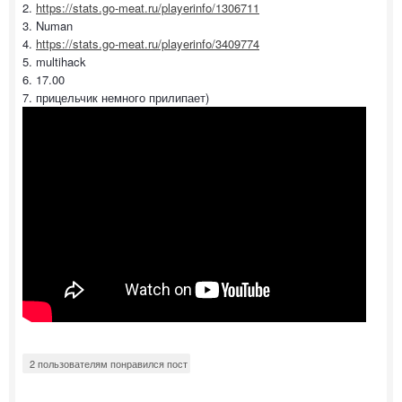
2.
https://stats.go-meat.ru/playerinfo/1306711
3. Numan
4.
https://stats.go-meat.ru/playerinfo/3409774
5. multihack
6. 17.00
7. прицельчик немного прилипает)
2 пользователям понравился пост