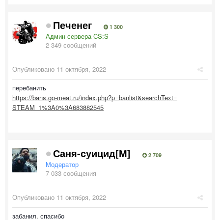
Печенег
1 300
Админ сервера CS:S
2 349 сообщений
Опубликовано
11 октября, 2022
перебанить
https://bans.go-meat.ru/index.php?p=banlist&searchText=
STEAM_1%3A0%3A683882545
Саня-суицид[М]
2 709
Модератор
7 033 сообщения
Опубликовано
11 октября, 2022
забанил. спасибо