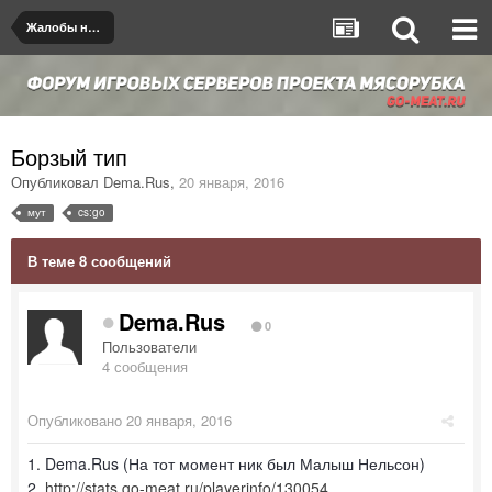
Жалобы на игроков/админов
Борзый тип
Опубликовал
Dema.Rus
,
20 января, 2016
мут
cs:go
В теме 8 сообщений
Dema.Rus
0
Пользователи
4 сообщения
Опубликовано
20 января, 2016
1. Dema.Rus (На тот момент ник был Малыш Нельсон)
2.
http://stats.go-meat.ru/playerinfo/130054