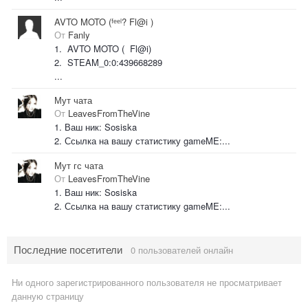
AVTO MOTO (ᶠᵉᵉˡ? Fl@i )
От
Fanly
1. AVTO MOTO ( Fl@i)
2. STEAM_0:0:439668289
...
Мут чата
От
LeavesFromTheVine
1. Ваш ник: Sosiska
2. Ссылка на вашу статистику gameME:...
Мут гс чата
От
LeavesFromTheVine
1. Ваш ник: Sosiska
2. Ссылка на вашу статистику gameME:...
Последние посетители
0 пользователей онлайн
Ни одного зарегистрированного пользователя не просматривает
данную страницу