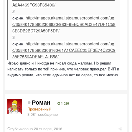
A2A4469FC93F65406/
2
скрин.
http://images.akamai.steamusercontent.com/ug
c/358401785602306820/983F6EBCB0AD3E47DF1C58
6E6DB2BD729A50F5DF/
3
скрин.
http://images.akamai.steamusercontent.com/ug
c/358401785602306160/61A1CAEEC25EF3E74C22C9
38F7556ADEAE1A1B58/
Играю давно и Никогда не писал сюда жалобы. Но решил
написать только по той причине, что человек приобрел ВИП и
видимо решил, что если админов нет на серве, то все можно.
Роман
1 026
Проверенный
3 081 сообщение
Опубликовано
20 января, 2016