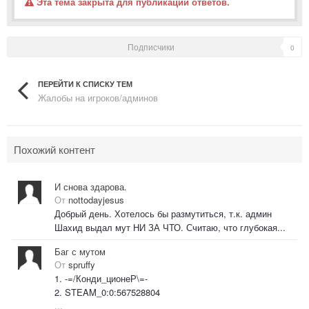
Эта тема закрыта для публикации ответов.
Подписчики
0
ПЕРЕЙТИ К СПИСКУ ТЕМ
Жалобы на игроков/админов
Похожий контент
И снова здарова.
От
nottodayjesus
Добрый день. Хотелось бы размутиться, т.к. админ
Шахид выдал мут НИ ЗА ЧТО. Считаю, что глубокая...
Баг с мутом
От
spruffy
1. -=/Конди_ционеР\=-
2. STEAM_0:0:567528804
...