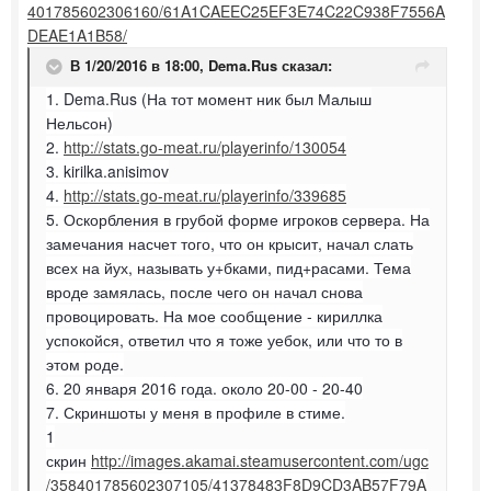
401785602306160/61A1CAEEC25EF3E74C22C938F7556A
DEAE1A1B58/
В 1/20/2016 в 18:00,
Dema.Rus
сказал:
1. Dema.Rus (На тот момент ник был Малыш
Нельсон)
2.
http://stats.go-meat.ru/playerinfo/130054
3. kirilka.anisimov
4.
http://stats.go-meat.ru/playerinfo/339685
5. Оскорбления в грубой форме игроков сервера. На
замечания насчет того, что он крысит, начал слать
всех на йух, называть у+бками, пид+расами. Тема
вроде замялась, после чего он начал снова
провоцировать. На мое сообщение - кириллка
успокойся, ответил что я тоже уебок, или что то в
этом роде.
6. 20 января 2016 года. около 20-00 - 20-40
7. Скриншоты у меня в профиле в стиме.
1
скрин
http://images.akamai.steamusercontent.com/ugc
/358401785602307105/41378483F8D9CD3AB57F79A