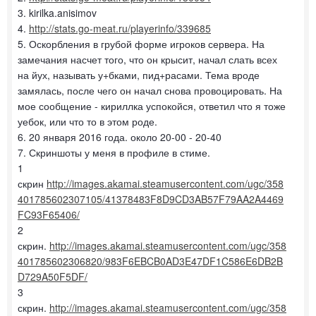
3. kirilka.anisimov
4.
http://stats.go-meat.ru/playerinfo/339685
5. Оскорбления в грубой форме игроков сервера. На
замечания насчет того, что он крысит, начал слать всех
на йух, называть у+бками, пид+расами. Тема вроде
замялась, после чего он начал снова провоцировать. На
мое сообщение - кириллка успокойся, ответил что я тоже
уебок, или что то в этом роде.
6. 20 января 2016 года. около 20-00 - 20-40
7. Скриншоты у меня в профиле в стиме.
1
скрин
http://images.akamai.steamusercontent.com/ugc/358
401785602307105/41378483F8D9CD3AB57F79AA2A4469
FC93F65406/
2
скрин.
http://images.akamai.steamusercontent.com/ugc/358
401785602306820/983F6EBCB0AD3E47DF1C586E6DB2B
D729A50F5DF/
3
скрин.
http://images.akamai.steamusercontent.com/ugc/358