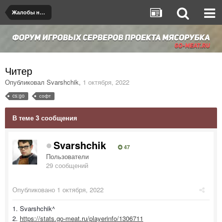
Жалобы на игроков/админов
Читер
Опубликовал
Svarshchik
,
1 октября, 2022
cs:go
софт
В теме 3 сообщения
Svarshchik
47
Пользователи
29 сообщений
Опубликовано
1 октября, 2022
1. Svarshchik^
2.
https://stats.go-meat.ru/playerinfo/1306711