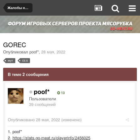
Жалобы на игроков/админов
GOREC
Опубликовал
poof*
,
28 мая, 2022
мут
cs:s
В теме 2 сообщения
poof*
13
Пользователи
39 сообщений
Опубликовано
28 мая, 2022
(изменено)
1. poof*
2.
https://stats.go-meat.ru/playerinfo/2456025