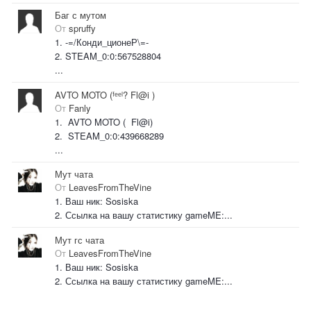
Баг с мутом
От
spruffy
1. -=/Конди_ционеР\=-
2. STEAM_0:0:567528804
...
AVTO MOTO (ᶠᵉᵉˡ? Fl@i )
От
Fanly
1. AVTO MOTO ( Fl@i)
2. STEAM_0:0:439668289
...
Мут чата
От
LeavesFromTheVine
1. Ваш ник: Sosiska
2. Ссылка на вашу статистику gameME:...
Мут гс чата
От
LeavesFromTheVine
1. Ваш ник: Sosiska
2. Ссылка на вашу статистику gameME:...