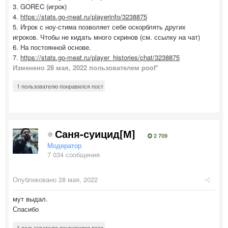
3. GOREC (игрок)
4.
https://stats.go-meat.ru/playerinfo/3238875
5. Игрок с ноу-стима позволяет себе оскорблять других
игроков. Чтобы не кидать много скринов (см. ссылку на чат)
6. На постоянной основе.
7.
https://stats.go-meat.ru/player_histories/chat/3238875
Изменено
28 мая, 2022
пользователем poof*
1 пользователю понравился пост
Саня-суицид[М]
2 709
Модератор
7 034 сообщения
Опубликовано
28 мая, 2022
мут выдал.
Спасибо
1 пользователю понравился пост