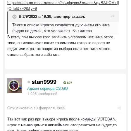
https://stats.go-meat.ru/search?si=players&rc=css&q=B3JIOM+}|
{OIIbI&x=20&y=8
В 2/9/2022 в 19:38,
швондер
сказал:
Также в списке игроков создаются дубликаты его ника
(видно на демо) , что усложняет бан читера
В ксгоу при выборе кого забанить votebanом нет ника этого
типа, он использует какие то символы которые сервер не
видит или игра так напротив выбора если нет ника можно
смело выбрать кого забанить
stan9999
697
Админ сервера CS:GO
1 026 сообщений
Опубликовано
10 февраля, 2022
Так вот как раз при выборе игрока после команды VOTEBAN,
игрок с меняющимися никнеймами отображаться не будет,то
есть будет цифра игрока и пустое поле