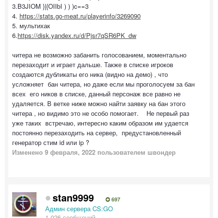
3.B3JIOM }|{OIIbI ) ) )c==3
4.
https://stats.go-meat.ru/playerinfo/3269090
5. мультихак
6.
https://disk.yandex.ru/d/Pjsr7qSR6PK_dw
читера не возможно забанить голосованием, моментально
перезаходит и играет дальше. Также в списке игроков
создаются дубликаты его ника (видно на демо) , что
усложняет бан читера, но даже если мы проголосуем за бан
всех его ников в списке, данный персонаж все равно не
удаляется. В ветке ниже можно найти заявку на бан этого
читера , но видимо это не особо помогает. Не первый раз
уже таких встречаю, интересно каким образом им удается
постоянно перезаходить на сервер, предустановленный
генератор стим id или ip ?
Изменено
9 февраля, 2022
пользователем швондер
stan9999
697
Админ сервера CS:GO
1 026 сообщений