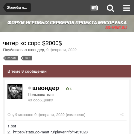
Жалобы на игроков/админов
читер кс сорс $2000$
Опубликовал
швондер
,
9 февраля, 2022
взлом
cs:s
В теме 8 сообщений
швондер
5
Пользователи
43 сообщения
Опубликовано
9 февраля, 2022
(изменено)
1.bot
2. https://stats.go-meat.ru/playerinfo/1451328