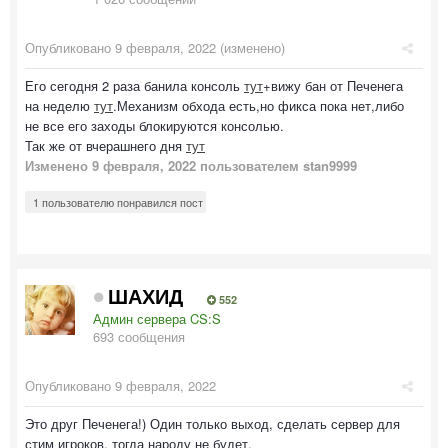
Опубликовано
9 февраля, 2022
(изменено)
Его сегодня 2 раза банила консоль
тут
+вижу бан от Печенега
на неделю
тут
.Механизм обхода есть,но фикса пока нет,либо
не все его заходы блокируются консолью.
Так же от вчерашнего дня
тут
Изменено
9 февраля, 2022
пользователем stan9999
1 пользователю понравился пост
ШАХИД
552
Админ сервера CS:S
693 сообщения
Опубликовано
9 февраля, 2022
Это друг Печенега!) Один только выход, сделать сервер для
стим игроков, тогда народу не будет.