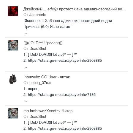
Джейсон☯....erfc〄 протест бана админ:новогодний водни
От
Jasonerfc
Disconnect: Забанен админом: новогодний водни
Причина: (6.0) Явно лагает
...
(((((:OLD^^^^^pacent)))
От
DeadShot
1. [ DeD DeAD$Hot ︻デ 一 ]™
2. https://stats.go-meat.ru/playerinfo/2903885
...
Interwebz OG User - читак
От
перец_37rus
1. перец
2. https://stats.go-meat.ru/playerinfo/7136
...
mn hmbnwqzXxcdfzv Читер
От
DeadShot
1. [ DeD DeAD$Hot ︻デ 一 ]™
2. https://stats.go-meat.ru/playerinfo/2903885