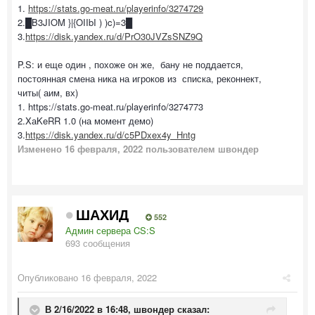
1.
https://stats.go-meat.ru/playerinfo/3274729
2.█B3JIOM }|{OIIbI ) )c)=3█
3.
https://disk.yandex.ru/d/PrO30JVZsSNZ9Q
P.S: и еще один , похоже он же, бану не поддается,
постоянная смена ника на игроков из списка, реконнект,
читы( аим, вх)
1. https://stats.go-meat.ru/playerinfo/3274773
2.XаKeRR 1.0 (на момент демо)
3.
https://disk.yandex.ru/d/c5PDxex4y_Hntg
Изменено
16 февраля, 2022
пользователем швондер
ШАХИД
552
Админ сервера CS:S
693 сообщения
Опубликовано
16 февраля, 2022
В 2/16/2022 в 16:48,
швондер
сказал: