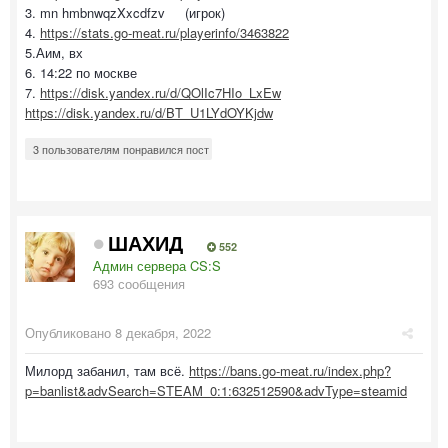
3. mn hmbnwqzXxcdfzv (игрок)
4.
https://stats.go-meat.ru/playerinfo/3463822
5.Аим, вх
6. 14:22 по москве
7.
https://disk.yandex.ru/d/QOlIc7HIo_LxEw
https://disk.yandex.ru/d/BT_U1LYdOYKjdw
3 пользователям понравился пост
ШАХИД
552
Админ сервера CS:S
693 сообщения
Опубликовано
8 декабря, 2022
Милорд забанил, там всё.
https://bans.go-meat.ru/index.php?
p=banlist&advSearch=STEAM_0:1:632512590&advType=steamid