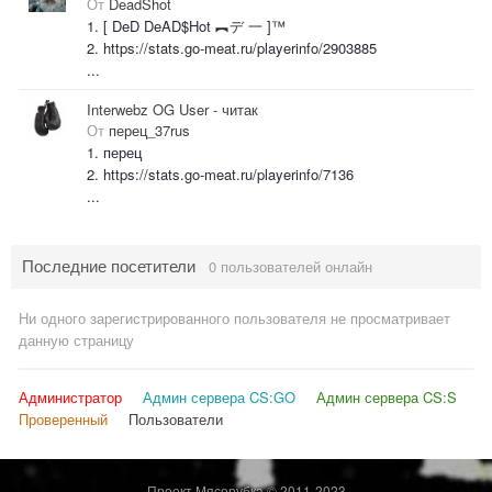
От
DeadShot
1. [ DeD DeAD$Hot ︻デ 一 ]™
2. https://stats.go-meat.ru/playerinfo/2903885
...
Interwebz OG User - читак
От
перец_37rus
1. перец
2. https://stats.go-meat.ru/playerinfo/7136
...
Последние посетители
0 пользователей онлайн
Ни одного зарегистрированного пользователя не просматривает
данную страницу
Администратор
Админ сервера CS:GO
Админ сервера CS:S
Проверенный
Пользователи
Проект Мясорубка © 2011-2023