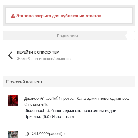
Эта тема закрыта для публикации ответов.
Подписчики
0
ПЕРЕЙТИ К СПИСКУ ТЕМ
Жалобы на игроков/админов
Похожий контент
Джейсон☯....erfc〄 протест бана админ:новогодний водни
От
Jasonerfc
Disconnect: Забанен админом: новогодний водни
Причина: (6.0) Явно лагает
...
(((((:OLD^^^^^pacent)))