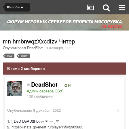
Жалобы на игроков/админов
mn hmbnwqzXxcdfzv Читер
Опубликовал
DeadShot
,
8 декабря, 2022
cs:s
софт
В теме 2 сообщения
DeadShot
94
Админ сервера CS:S
108 сообщений
Опубликовано
8 декабря, 2022
1. [ DeD DeAD$Hot ︻デ 一 ]™
2.
https://stats.go-meat.ru/playerinfo/2903885