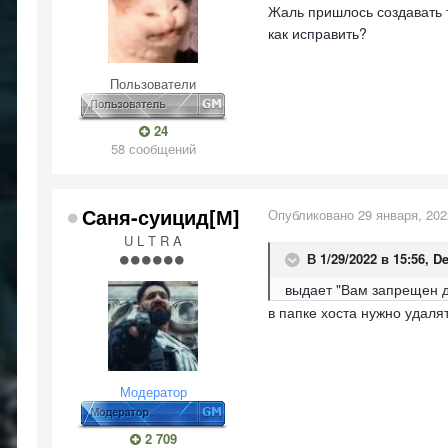
Жаль пришлось создавать т
как исправить?
Пользователи
24
58 сообщений
Саня-суицид[М]
Опубликовано
29 января, 202
U L T R A
В 1/29/2022 в 15:56,
De
выдает "Вам запрещен до
в папке хоста нужно удаля
Модератор
2 709