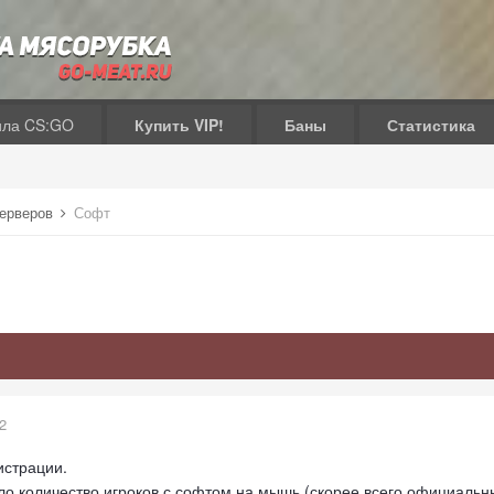
ила CS:GO
Купить VIP!
Баны
Статистика
серверов
Софт
2
истрации.
ло количество игроков с софтом на мышь (скорее всего официаль