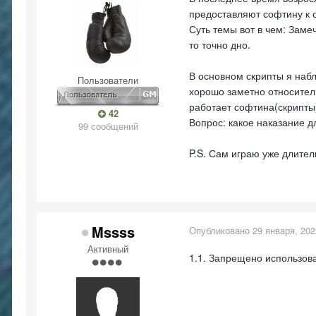
предоставляют софтину к 
Суть темы вот в чем: Заме
то точно дно.
В основном скрипты я набл
Пользователи
хорошо заметно относитель
работает софтина(скрипты
42
Вопрос: какое наказание д
99 сообщений
P.S. Сам играю уже длител
Mssss
Опубликовано
29 января, 202
Активный
1.1. Запрещено использова