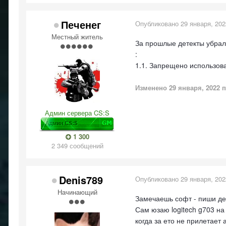
Печенег
Опубликовано
29 января, 202
Местный житель
За прошлые детекты убрали
:
1.1. Запрещено использова
Изменено
29 января, 2022
п
Админ сервера CS:S
1 300
2 349 сообщений
Denis789
Опубликовано
29 января, 202
Начинающий
Замечаешь софт - пиши де
Сам юзаю logitech g703 на
когда за ето не прилетает 