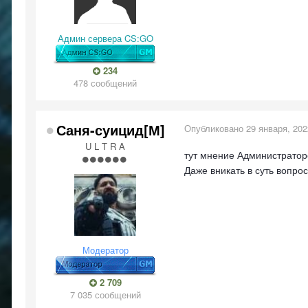
Админ сервера CS:GO
234
478 сообщений
Саня-суицид[М]
Опубликовано
29 января, 202
U L T R A
тут мнение Администраторо
Даже вникать в суть вопро
Модератор
2 709
7 035 сообщений