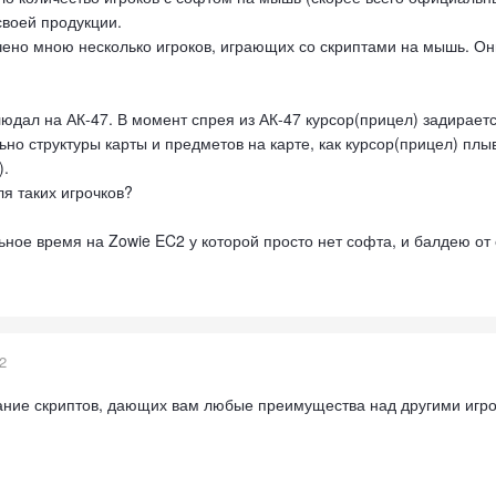
своей продукции.
чено мною несколько игроков, играющих со скриптами на мышь. Они
юдал на АК-47. В момент спрея из АК-47 курсор(прицел) задирается 
но структуры карты и предметов на карте, как курсор(прицел) плыв
).
ля таких игрочков?
ьное время на Zowie EC2 у которой просто нет софта, и балдею от
2
ние скриптов, дающих вам любые преимущества над другими игрока