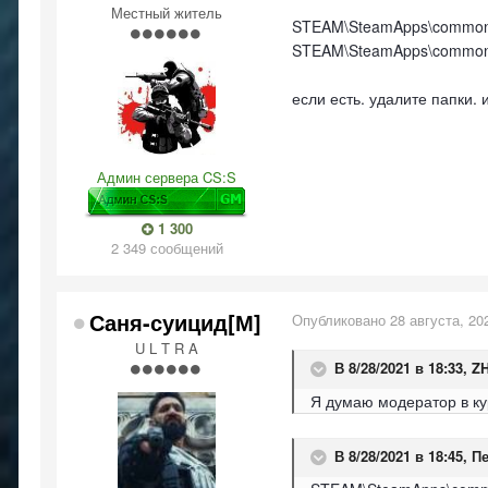
Местный житель
STEAM\SteamApps\common\Co
STEAM\SteamApps\common\Co
если есть. удалите папки.
Админ сервера CS:S
1 300
2 349 сообщений
Саня-суицид[М]
Опубликовано
28 августа, 20
U L T R A
В 8/28/2021 в 18:33,
Z
Я думаю модератор в ку
В 8/28/2021 в 18:45,
Пе