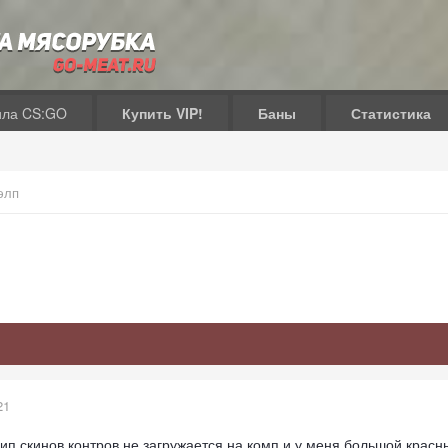
ила CS:GO
Купить VIP!
Баны
Статистика
элп
21
вип скинов контров не загружается на комп и у меня большой красны