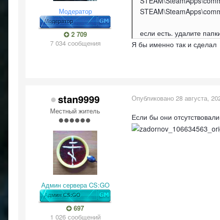
STEAM\SteamApps\common
Модератор
STEAM\SteamApps\common\
если есть. удалите папк
2 709
7 034 сообщения
Я бы именно так и сделал
stan9999
Опубликовано
28 августа, 20
Местный житель
Если бы они отсутствовал
Админ сервера CS:GO
697
1 026 сообщений