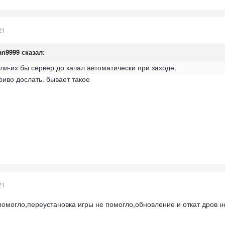
21
an9999
сказал:
ли-их бы сервер до качал автоматически при заходе.
риво дослать. бывает такое
21
помогло,переустановка игры не помогло,обновление и откат дров не