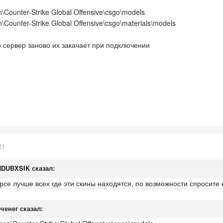
unter-Strike Global Offensive\csgo\models
unter-Strike Global Offensive\csgo\materials\models
 и сервер заново их закачает при подключении
21
HDUBXSIK
сказал:
рсе лучше всех где эти скины находятся, по возможности спросите 
ченег
сказал: