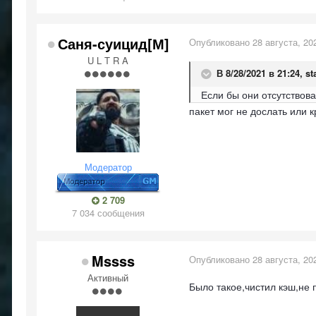
Саня-суицид[М]
Опубликовано
28 августа, 20
U L T R A
В 8/28/2021 в 21:24,
st
Если бы они отсутствова
пакет мог не дослать или к
Модератор
2 709
7 034 сообщения
Mssss
Опубликовано
28 августа, 20
Активный
Было такое,чистил кэш,не 