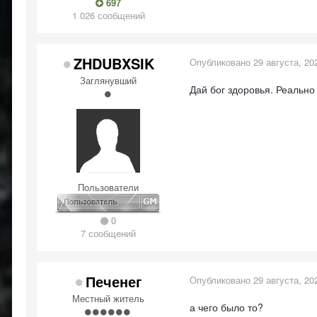
697
1 026 сообщений
ZHDUBXSIK
Опубликовано
29 августа, 20
Заглянувший
Дай бог здоровья. Реально 
Пользователи
0
7 сообщений
Печенег
Опубликовано
29 августа, 20
Местный житель
а чего было то?