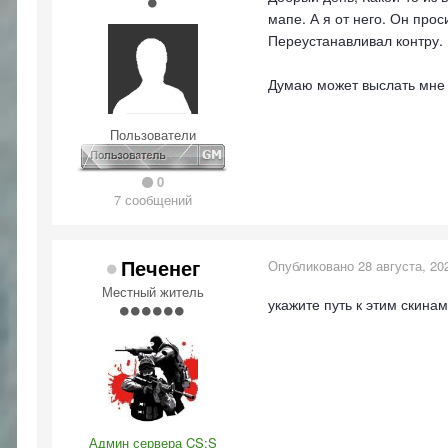
мапе. А я от него. Он прос
Переустанавливал контру.
Думаю может выслать мне э
Пользователи
0
7 сообщений
Печенег
Опубликовано
28 августа, 20
Местный житель
укажите путь к этим скина
Админ сервера CS:S