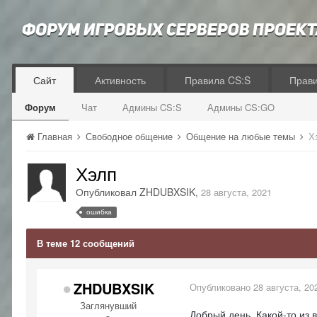
Сайт
Активность
Правила CS:S
Прав
Форум
Чат
Админы CS:S
Админы CS:GO
Главная
Свободное общение
Общение на любые темы
Х
Хэлп
Опубликовал
ZHDUBXSIK
,
28 августа, 2021
ошибка
В теме 12 сообщений
ZHDUBXSIK
Опубликовано
28 августа, 20
Заглянувший
Добрый день, Какой-то из 