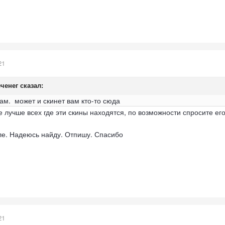
21
ченег
сказал:
нам. может и скинет вам кто-то сюда
 лучше всех где эти скины находятся, по возможности спросите ег
гле. Надеюсь найду. Отпишу. Спасибо
21