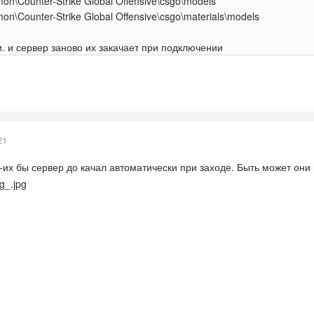
\Counter-Strike Global Offensive\csgo\models
Counter-Strike Global Offensive\csgo\materials\models
и. и сервер заново их закачает при подключении
21
и-их бы сервер до качал автоматически при заходе. Быть может о