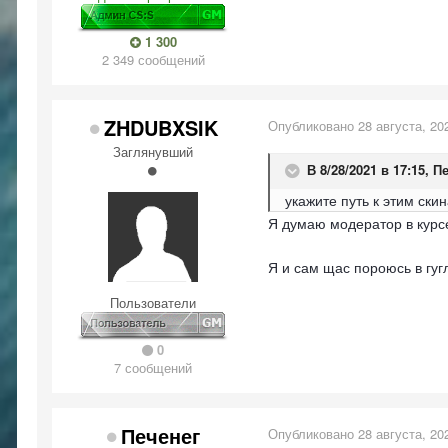
1 300
2 349 сообщений
ZHDUBXSIK
Опубликовано
28 августа, 20
Заглянувший
В 8/28/2021 в 17:15,
Пе
укажите путь к этим ски
Я думаю модератор в курсе
Я и сам щас пороюсь в гу
Пользователи
0
7 сообщений
Печенег
Опубликовано
28 августа, 20